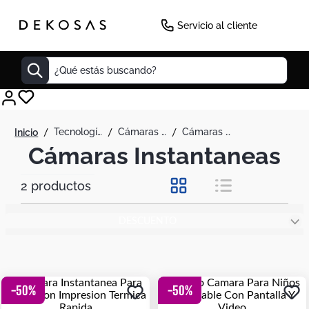
Servicio al cliente
¿Qué estás buscando?
Cuadros
tecnología
cámaras y fotografia
cámaras instantaneas
Decoracion
Cámaras Instantaneas
Tapete
2
productos
Cabecero
Lamparas
DESCUENTO
Cuadro
Sillas
Duvet
-
50
%
-
50
%