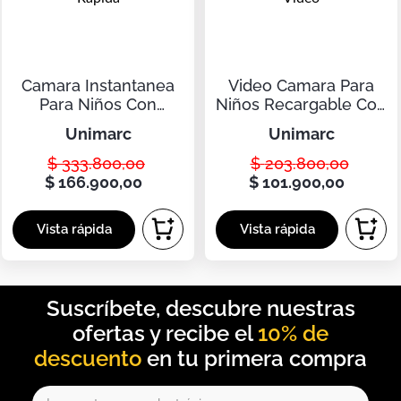
Botas
Dko
Camara Instantanea
Video Camara Para
Para Niños Con
Niños Recargable Con
Impresion Termica
Pantalla Y Video
unimarc
unimarc
Rapida
$
333
.
800
,
00
$
203
.
800
,
00
$
166
.
900
,
00
$
101
.
900
,
00
10% de
descuento