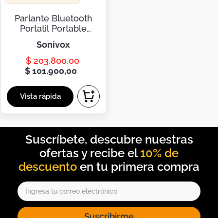
Botas
Parlante Bluetooth
Dko
Portatil Portable
Recargable Con Fm
sonivox
$
203
.
800
,
00
$
101
.
900
,
00
10% de
descuento
Suscribirme