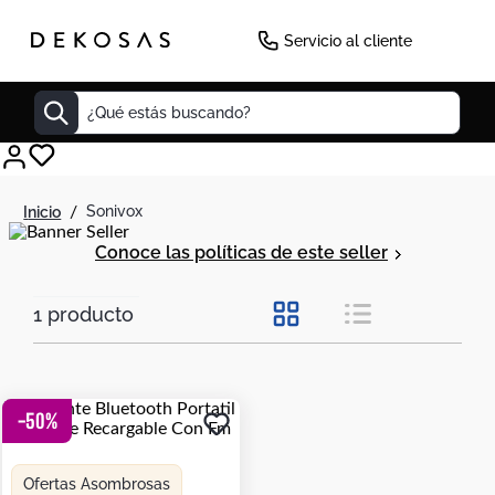
Servicio al cliente
¿Qué estás buscando?
Cuadros
sonivox
Decoracion
Conoce las políticas de este seller
Tapete
Cabecero
1
producto
Lamparas
Cuadro
-
50
%
Sillas
Duvet
Ofertas Asombrosas