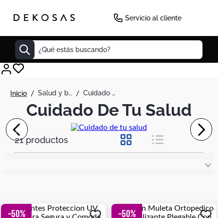
Servicio al cliente
¿Qué estás buscando?
Cuadros
salud y belleza
cuidado de tu salud
Decoracion
Cuidado De Tu Salud
Tapete
Cabecero
21
productos
Lamparas
DESCUENTO
Cuadro
Sillas
Duvet
-
50
%
-
50
%