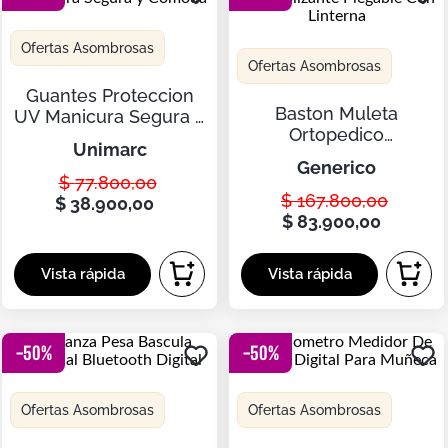
Botas
Dko
Ofertas Asombrosas
Ofertas Asombrosas
Guantes Proteccion
Baston Muleta
UV Manicura Segura y
Ortopedico
Comoda
unimarc
Antideslizante
generico
Plegable Con Linterna
$
77
.
800
,
00
$
167
.
800
,
00
$
38
.
900
,
00
$
83
.
900
,
00
-
50
%
-
50
%
Ofertas Asombrosas
Ofertas Asombrosas