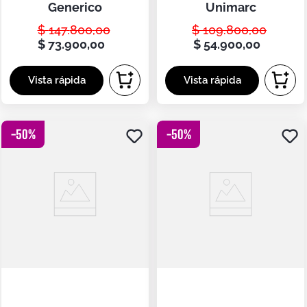
generico
unimarc
Respiratoria
$
147
.
800
,
00
$
109
.
800
,
00
$
73
.
900
,
00
$
54
.
900
,
00
-
50
%
-
50
%