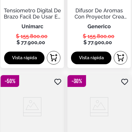
Tensiometro Digital De
Difusor De Aromas
Brazo Facil De Usar En
Con Proyector Crea
Casa
Ambientes Relajantes
unimarc
generico
$
155
.
800
,
00
$
155
.
800
,
00
$
77
.
900
,
00
$
77
.
900
,
00
-
50
%
-
30
%