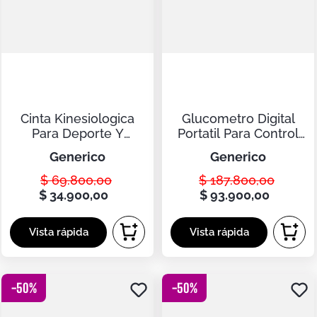
Cinta Kinesiologica
Glucometro Digital
Para Deporte Y
Portatil Para Control
Recuperacion
De Azucar
generico
generico
Muscular
$
69
.
800
,
00
$
187
.
800
,
00
$
34
.
900
,
00
$
93
.
900
,
00
-
50
%
-
50
%