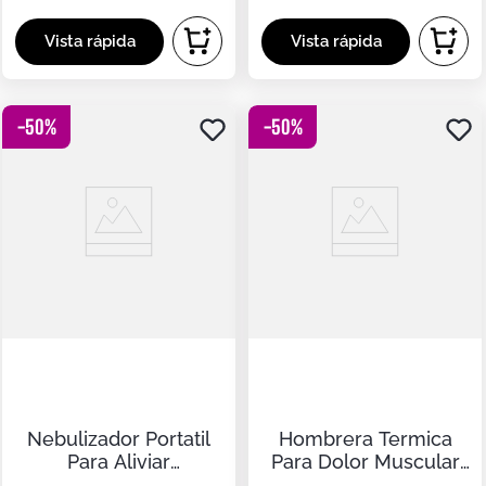
-
50
%
-
50
%
Nebulizador Portatil
Hombrera Termica
Para Aliviar
Para Dolor Muscular
Dificultades
Con Calor Y Carga Usb