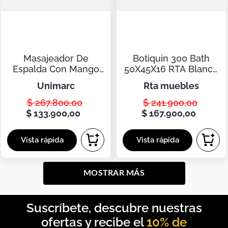
Masajeador De
Botiquin 300 Bath
Espalda Con Mango
50X45X16 RTA Blanco
Largo Y Cabezas
ZF
unimarc
rta muebles
cambiables
$
267
.
800
,
00
$
241
.
900
,
00
$
133
.
900
,
00
$
167
.
900
,
00
MOSTRAR MÁS
10% de