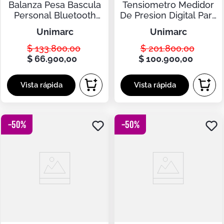
Balanza Pesa Bascula
Tensiometro Medidor
Personal Bluetooth
De Presion Digital Para
Digital
Muñeca
unimarc
unimarc
$
133
.
800
,
00
$
201
.
800
,
00
$
66
.
900
,
00
$
100
.
900
,
00
-
50
%
-
50
%