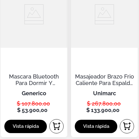
Mascara Bluetooth
Masajeador Brazo Frio
Para Dormir Y
Caliente Para Espalda
Relajarse
Cuello Y Piernas
generico
unimarc
$
107
.
800
,
00
$
267
.
800
,
00
$
53
.
900
,
00
$
133
.
900
,
00