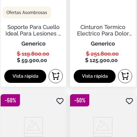
Ofertas Asombrosas
Soporte Para Cuello
Cinturon Termico
Ideal Para Lesiones Y
Electrico Para Dolor
Tension Muscular
Lumbar Y Espalda
generico
generico
$
119
.
800
,
00
$
251
.
800
,
00
$
59
.
900
,
00
$
125
.
900
,
00
-
50
%
-
50
%