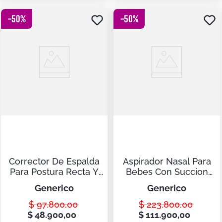
-
50
%
-
50
%
Corrector De Espalda
Aspirador Nasal Para
Para Postura Recta Y
Bebes Con Succion
Alivio De Dolor
Suave Y Musica
generico
generico
$
97
.
800
,
00
$
223
.
800
,
00
$
48
.
900
,
00
$
111
.
900
,
00