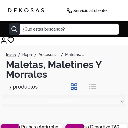
Servicio al cliente
¿Qué estás buscando?
Cuadros
ropa
accesorios de moda
maletas, maletines y morrales
Decoracion
Maletas, Maletines Y
Tapete
Morrales
Cabecero
3
productos
Lamparas
Cuadro
DESCUENTO
Sillas
Duvet