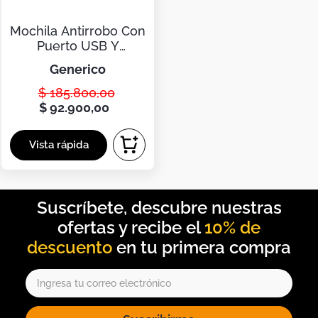
Mochila Antirrobo Con
Puerto USB Y
Compartimentos
generico
$
185
.
800
,
00
$
92
.
900
,
00
10% de
descuento