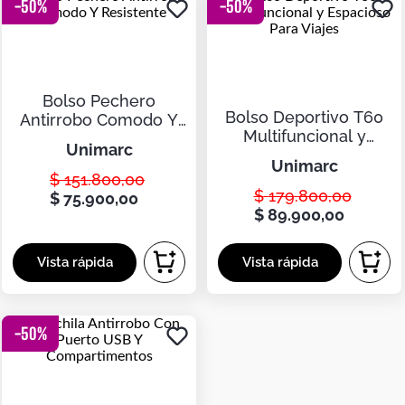
Botas
-
50
%
-
50
%
Dko
Bolso Pechero
Bolso Deportivo T60
Antirrobo Comodo Y
Multifuncional y
Resistente
unimarc
Espacioso Para Viajes
unimarc
$
151
.
800
,
00
$
179
.
800
,
00
$
75
.
900
,
00
$
89
.
900
,
00
-
50
%