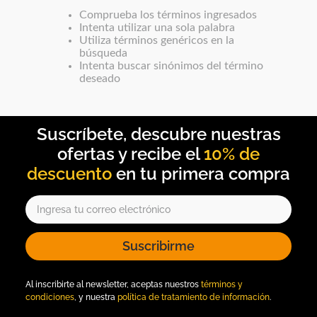
Botas
Comprueba los términos ingresados
Dko
Intenta utilizar una sola palabra
Utiliza términos genéricos en la
búsqueda
Intenta buscar sinónimos del término
deseado
10% de
descuento
Suscribirme
Al inscribirte al newsletter, aceptas nuestros
términos y
condiciones
, y nuestra
política de tratamiento de información
.