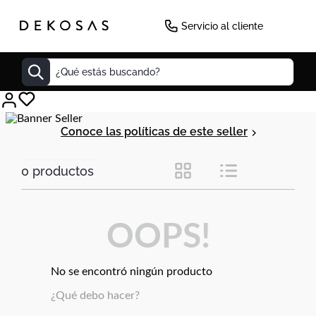
Servicio al cliente
¿Qué estás buscando?
Cuadros
Conoce las políticas de este seller
Decoracion
0
productos
Tapete
Cabecero
Lamparas
OOPS!
Cuadro
Sillas
No se encontró ningún producto
Duvet
¿Qué debo hacer?