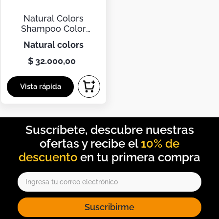
Duvet
Natural Colors
Mesas Noche
Shampoo Color
Protect Gris Silver
natural colors
$
32
.
000
,
00
10% de
descuento
Suscribirme