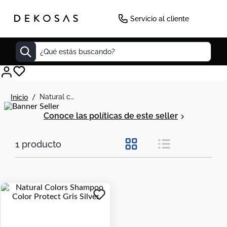
Servicio al cliente
¿Qué estás buscando?
Cuadros
natural colors
Decoracion
Conoce las políticas de este seller
Cabecero
Cuadro
1
producto
Sillas
Botas
Lamparas
Bibliotecas