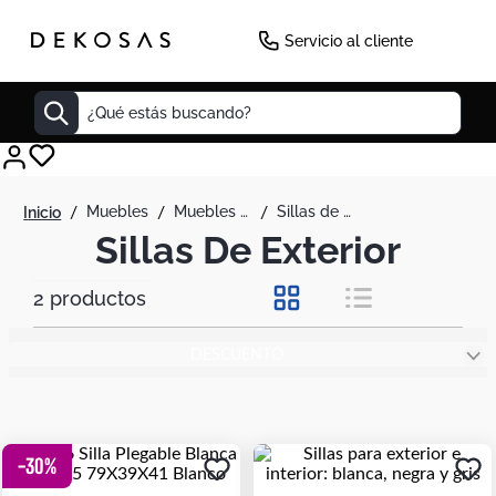
Servicio al cliente
¿Qué estás buscando?
Cuadros
muebles
muebles para exterior
sillas de exterior
Decoracion
Sillas De Exterior
Cabecero
2
productos
Cuadro
Sillas
DESCUENTO
Botas
Lamparas
Bibliotecas
-
30
%