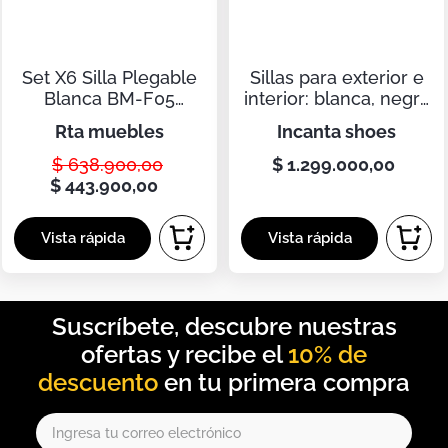
Duvet
Mesas Noche
Set X6 Silla Plegable
Sillas para exterior e
Blanca BM-F05
interior: blanca, negra
79X39X41 Blanco
y gris
rta muebles
incanta shoes
$
638
.
900
,
00
$
1
.
299
.
000
,
00
$
443
.
900
,
00
10% de
descuento