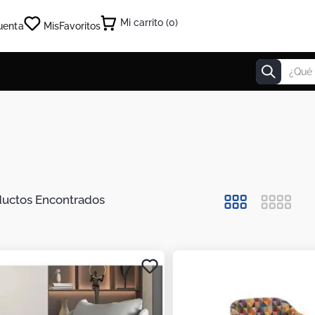
0
uenta
Mis
Favoritos
¿Qué estás