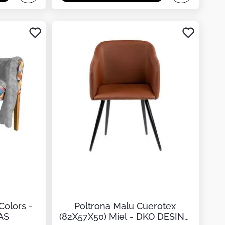
olors -
Poltrona Malu Cuerotex
AS
(82X57X50) Miel - DKO DESING