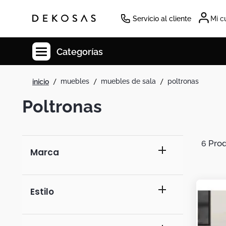
Servicio al cliente
Mi c
Categorías
muebles
muebles de sala
poltronas
Cuadros
Poltronas
Decoracion
Cabecero
Tapete
6
Marca
Lamparas
Cuadro
incanta shoes
Estilo
Sillas
dko design
Duvet
moderno