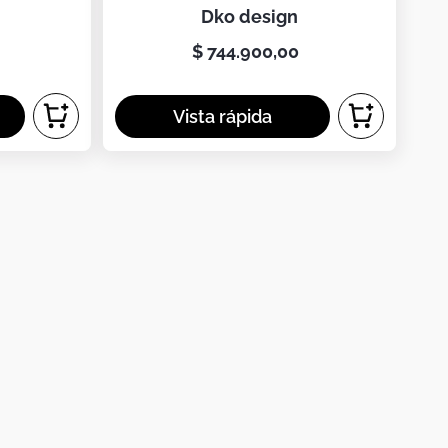
SAS
dko design
$
744
.
900
,
00