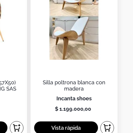
57X50)
Silla poltrona blanca con
NG SAS
madera
incanta shoes
$
1
.
199
.
000
,
00