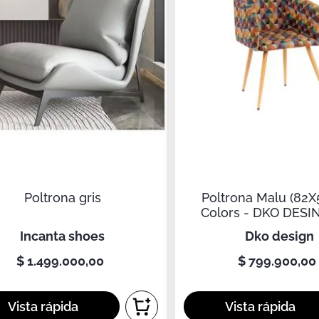
Poltrona gris
Poltrona Malu (82X
Colors - DKO DESI
incanta shoes
dko design
$
1
.
499
.
000
,
00
$
799
.
900
,
00