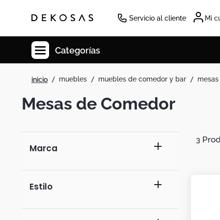
Servicio al cliente
Mi c
Categorías
muebles
muebles de comedor y bar
mesas
Cuadros
Mesas de Comedor
Decoracion
Tapete
Cabecero
3
Marca
Lamparas
Cuadro
incanta shoes
Estilo
Sillas
dko design
Duvet
moderno