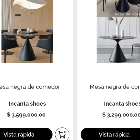
esa negra de comedor
Mesa negra de co
incanta shoes
incanta shoe
$
3
.
599
.
000
,
00
$
3
.
299
.
000
,
0