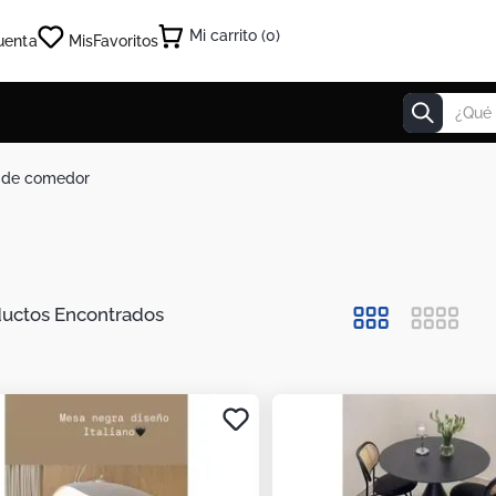
0
uenta
Mis
Favoritos
¿Qué estás
 de comedor