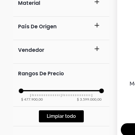
Botas
Material
Dko
melamina con protección
antimicrobiana al 99.9 % y patas
País De Origen
metalicas con pintura
electroestatica.
colombia
incantashoes
Rangos De Precio
dko design
M
$ 477.900,00
$ 3.599.000,00
Limpiar todo