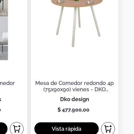
medor
Mesa de Comedor redondo 4p
(75x90x90) vienes - DKO
DESING SAS
s
dko design
0
$
477
.
900
,
00