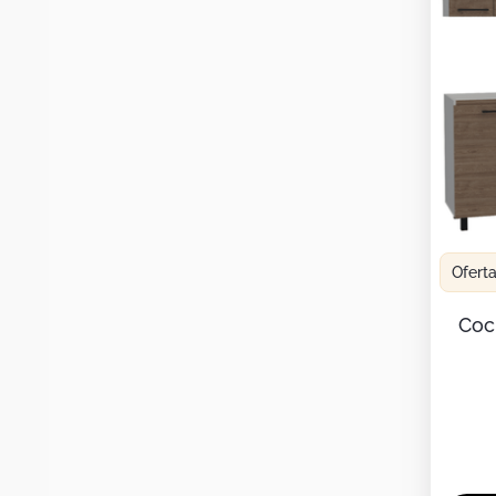
Ofert
Coci