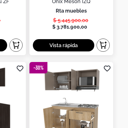
u ZF
Onix Meson IZQ
rta muebles
0
$
5
.
445
.
900
,
00
0
$
3
.
781
.
900
,
00
-
30
%