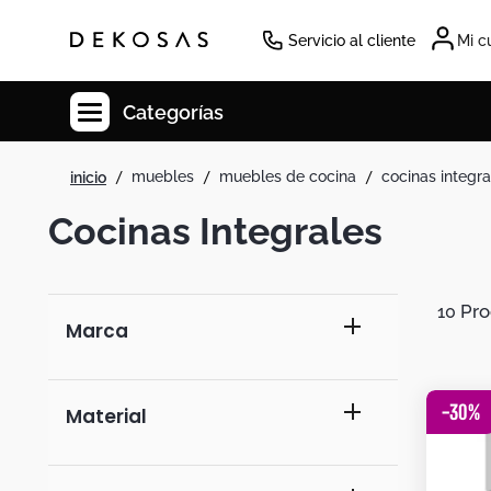
Servicio al cliente
Mi c
Categorías
muebles
muebles de cocina
cocinas integra
Cuadros
Cocinas Integrales
Decoracion
Cabecero
Cuadro
10
Marca
Sillas
Botas
rta muebles
-
30
%
Material
Lamparas
Bibliotecas
madera aglomerada