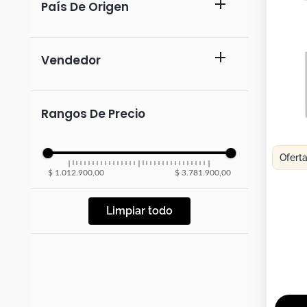
Duvet
País De Origen
Mesas Noche
colombia
mueblesrta
Rangos De Precio
Ofert
$ 1.012.900,00
$ 3.781.900,00
Limpiar todo