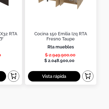
0X32 RTA
Cocina 150 Emilia Izq RTA
ZF
Fresno Taupe
rta muebles
0
$
2
.
949
.
900
,
00
$
2
.
048
.
900
,
00