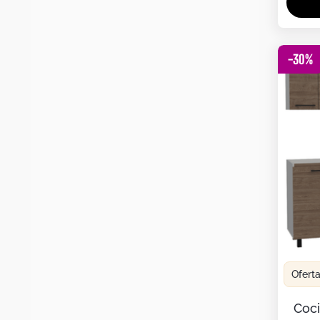
-
30
%
Ofert
Coci