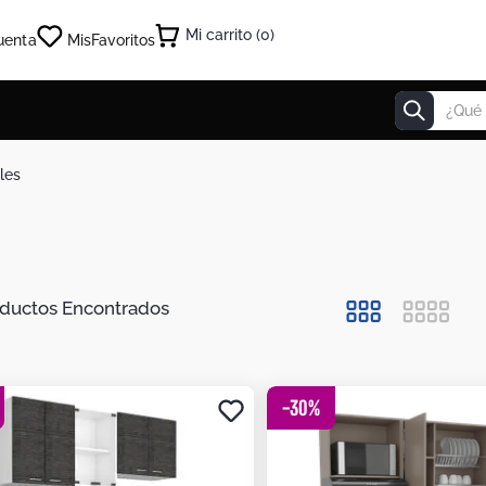
0
uenta
Mis
Favoritos
¿Qué estás
les
-
30
%