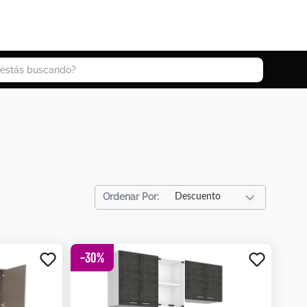
 buscando?
Descuento
-
30
%