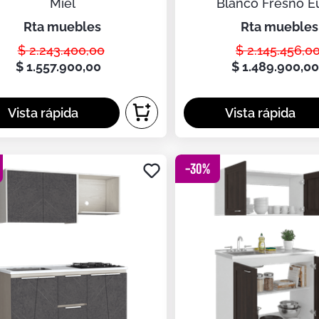
Miel
Blanco Fresno E
rta muebles
rta muebles
$
2
.
243
.
400
,
00
$
2
.
145
.
456
,
0
$
1
.
557
.
900
,
00
$
1
.
489
.
900
,
0
-
30
%