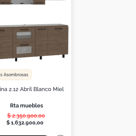
as Asombrosas
na 2.12 Abril Blanco Miel
rta muebles
$
2
.
350
.
900
,
00
$
1
.
632
.
900
,
00