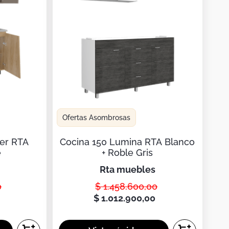
Ofertas Asombrosas
Der RTA
Cocina 150 Lumina RTA Blanco
e
+ Roble Gris
rta muebles
0
$
1
.
458
.
600
,
00
0
$
1
.
012
.
900
,
00