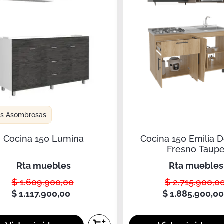
as Asombrosas
Cocina 150 Lumina
Cocina 150 Emilia 
Fresno Taup
rta muebles
rta muebles
$
1
.
609
.
900
,
00
$
2
.
715
.
900
,
0
$
1
.
117
.
900
,
00
$
1
.
885
.
900
,
0