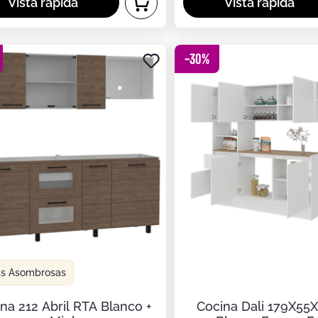
-
30
%
as Asombrosas
na 212 Abril RTA Blanco +
Cocina Dali 179X55