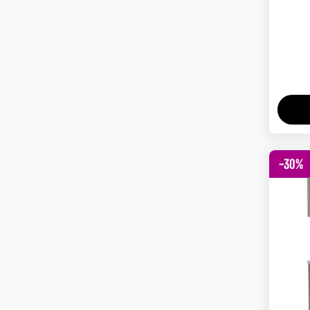
-
30
%