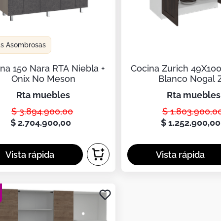
as Asombrosas
na 150 Nara RTA Niebla +
Cocina Zurich 49X10
Onix No Meson
Blanco Nogal 
rta muebles
rta muebles
$
3
.
894
.
900
,
00
$
1
.
803
.
900
,
0
$
2
.
704
.
900
,
00
$
1
.
252
.
900
,
00