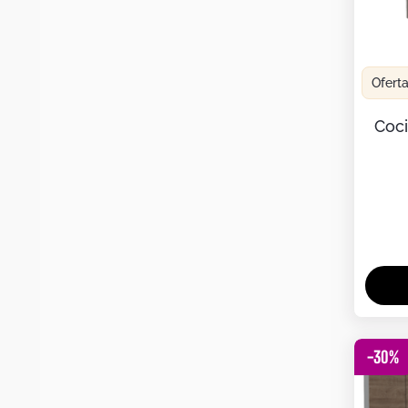
Ofert
Coci
-
30
%