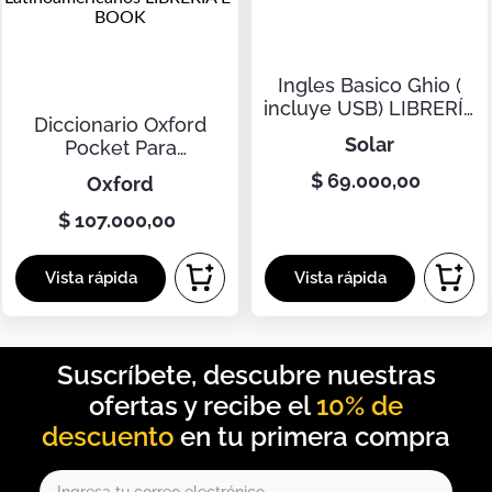
Botas
Dko
Ingles Basico Ghio (
incluye USB) LIBRERÍA
Diccionario Oxford
E-BOOK
solar
Pocket Para
Estudiantes
$
69
.
000
,
00
oxford
Latinoamericanos
LIBRERÍA E-BOOK
$
107
.
000
,
00
10% de
descuento