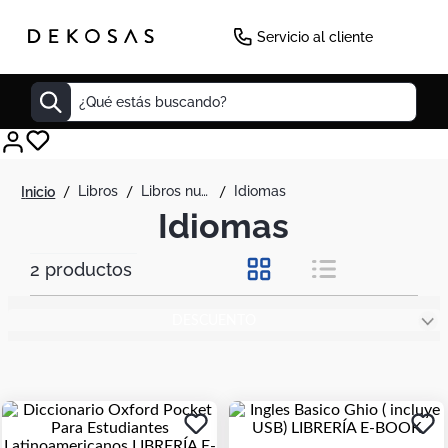
Servicio al cliente
¿Qué estás buscando?
Cuadros
libros
libros nuevos
idiomas
Decoracion
Idiomas
Tapete
2
productos
Cabecero
Lamparas
DESCUENTO
Cuadro
Sillas
Duvet