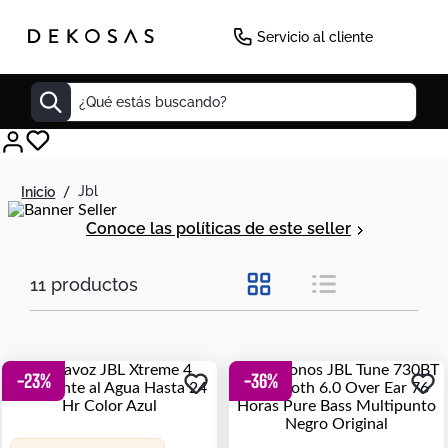
Servicio al cliente
¿Qué estás buscando?
Cuadros
jbl
Decoracion
Conoce las políticas de este seller
Tapete
Cabecero
11
productos
Lamparas
Cuadro
-
23
%
-
36
%
Sillas
Duvet