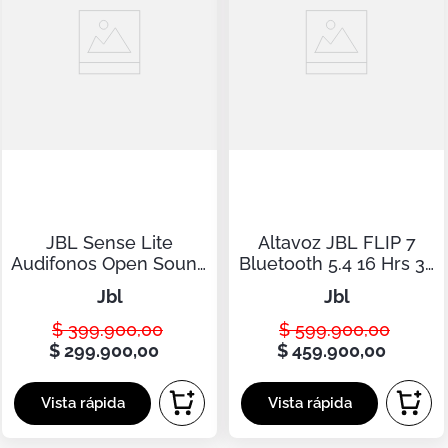
JBL Sense Lite
Altavoz JBL FLIP 7
Audifonos Open Sound
Bluetooth 5.4 16 Hrs 35
Tws Azul 32 Hrs
W Azul IP68
jbl
jbl
$
399
.
900
,
00
$
599
.
900
,
00
$
299
.
900
,
00
$
459
.
900
,
00