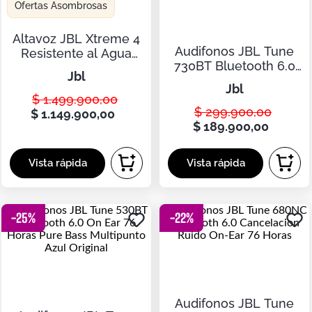
Botas
Ofertas Asombrosas
Dko
Altavoz JBL Xtreme 4
Audifonos JBL Tune
Resistente al Agua
730BT Bluetooth 6.0
Hasta 24 Hr Color Azul
jbl
Over Ear 76 Horas
jbl
Pure Bass Multipunto
$
1
.
499
.
900
,
00
Negro Original
$
299
.
900
,
00
$
1
.
149
.
900
,
00
$
189
.
900
,
00
-
25
%
-
22
%
Audifonos JBL Tune