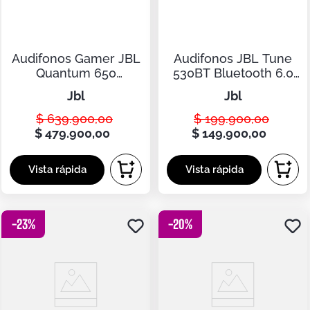
Audifonos Gamer JBL
Audifonos JBL Tune
Quantum 650
530BT Bluetooth 6.0
Inalambrico Bluetooth
On Ear 76 Horas Pure
jbl
jbl
5.3 Sonido Espacial 45
Bass Multipunto Negro
Horas Blanco
Original
$
639
.
900
,
00
$
199
.
900
,
00
$
479
.
900
,
00
$
149
.
900
,
00
-
23
%
-
20
%