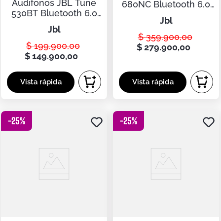
Audifonos JBL Tune
680NC Bluetooth 6.0
530BT Bluetooth 6.0
Cancelacion Ruido On-
jbl
On Ear 76 Horas Pure
Ear 76 Horas
jbl
Bass Multipunto Azul
$
359
.
900
,
00
Original
$
199
.
900
,
00
$
279
.
900
,
00
$
149
.
900
,
00
-
25
%
-
25
%