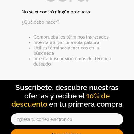
Duvet
Mesas Noche
No se encontró ningún producto
¿Qué debo hacer?
Comprueba los términos ingresados
Intenta utilizar una sola palabra
Utiliza términos genéricos en la
búsqueda
Intenta buscar sinónimos del término
deseado
10% de
descuento