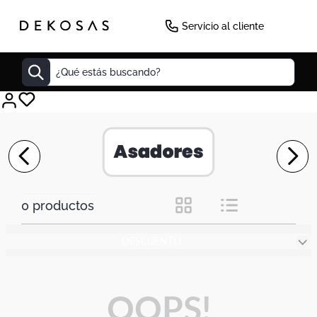
Servicio al cliente
¿Qué estás buscando?
Cuadros
Decoracion
Cabecero
Cuadro
0
productos
Sillas
DESCUENTO
Botas
Lamparas
Bibliotecas
OOPS!