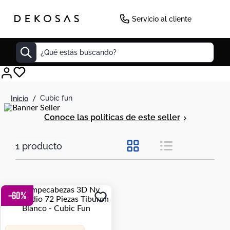
Servicio al cliente
¿Qué estás buscando?
Cuadros
cubic fun
Decoracion
Conoce las políticas de este seller
Cabecero
Cuadro
1
producto
Sillas
Botas
-
60
%
Lamparas
Bibliotecas