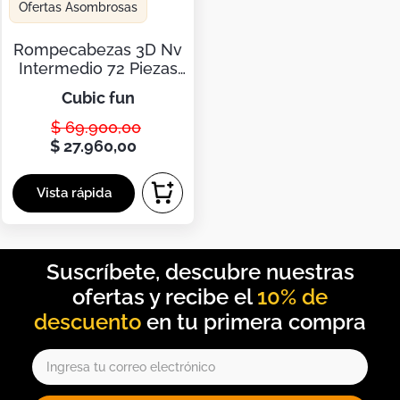
Duvet
Ofertas Asombrosas
Mesas Noche
Rompecabezas 3D Nv
Intermedio 72 Piezas
Tiburon Blanco - Cubic
cubic fun
Fun
$
69
.
900
,
00
$
27
.
960
,
00
10% de
descuento