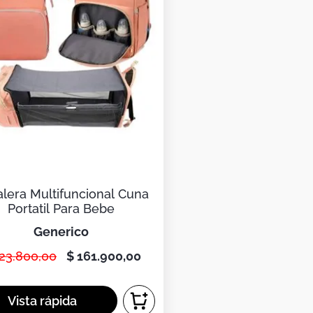
lera Multifuncional Cuna
Portatil Para Bebe
generico
23
.
800
,
00
$
161
.
900
,
00