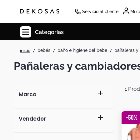
Servicio al cliente
Mi c
Categorías
bebés
baño e higiene del bebe
pañaleras y
Cuadros
Pañaleras y cambiadore
Decoracion
Cabecero
Tapete
1
Marca
Lamparas
Cuadro
generico
-
50
%
Sillas
Duvet
amlcomercializadora