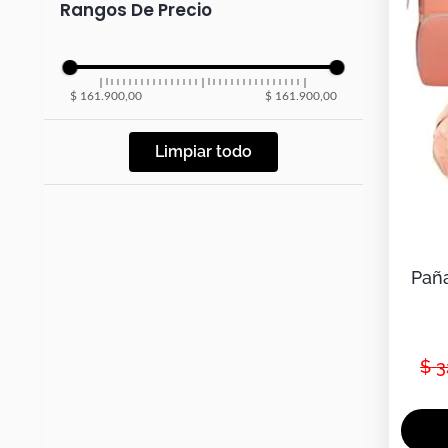
Botas
Rangos De Precio
Dko
$ 161.900,00
$ 161.900,00
Limpiar todo
Paña
$
3