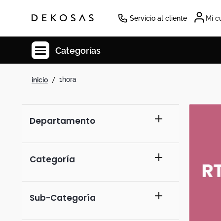
Servicio al cliente
Mi c
Categorías
1hora
Cuadros
Decoracion
Tapete
Departamento
Cabecero
tecnología
Lamparas
Categoría
Cuadro
accesorios para smartphones
Sillas
Sub-Categoría
Duvet