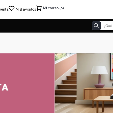
0
uenta
Mis
Favoritos
¿Qué estás