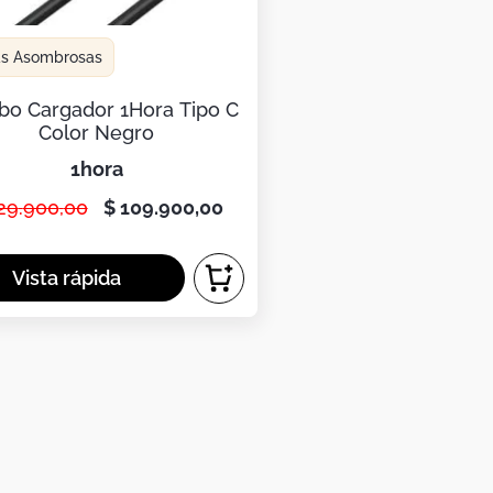
as Asombrosas
o Cargador 1Hora Tipo C
Color Negro
1hora
29
.
900
,
00
$
109
.
900
,
00