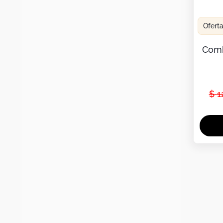
Ofert
Comb
$
1