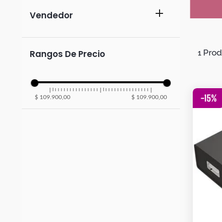
Botas
cables
Dko
ventasenlineacol
Rangos De Precio
1
-
15
%
$ 109.900,00
$ 109.900,00