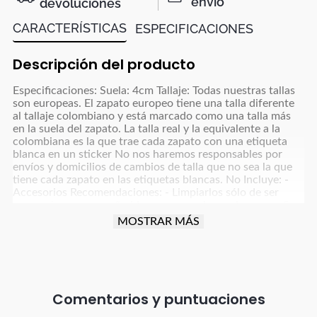
envío
devoluciones
CARACTERÍSTICAS
ESPECIFICACIONES
Descripción del producto
Especificaciones: Suela: 4cm Tallaje: Todas nuestras tallas
son europeas. El zapato europeo tiene una talla diferente
al tallaje colombiano y está marcado como una talla más
en la suela del zapato. La talla real y la equivalente a la
colombiana es la que trae cada zapato con una etiqueta
blanca en un sticker No nos haremos responsables por
envíos y domicilios de cambios de talla que no sea la que
tiene cada zapato en las etiquetas blancas. No Incluye: -
Accesorios Recomendaciones: - Limpiarlos sólo de ser
necesario, con un paño blanco para colores claros y paño
oscuro para colores café, azul oscuro, grises y negro y usar
MOSTRAR MÁS
un poco de frotex - No dejarlos remojando ni meter a la
lavadora - Dejar secar la humedad a la sombra, nunca
exponerlos al sol directo - Para manejar carro o moto
debes tener cuidado con la fricción que implica esta
actividad para proteger el producto (parte trasera, punta y
tacón). - Debes tener especial cuidado con el vestuario que
Comentarios
uses; ya que, debido al tratamiento de tintura utilizado en