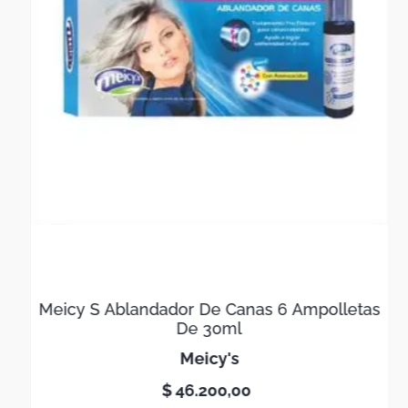
Meicy S Ablandador De Canas 6 Ampolletas
De 30ml
meicy's
$
46
.
200
,
00