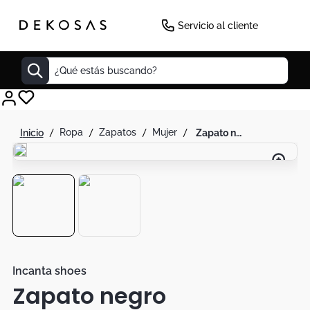
Servicio al cliente
¿Qué estás buscando?
Cuadros
ropa
zapatos
mujer
zapato negro
Decoracion
Tapete
Cabecero
Lamparas
Cuadro
Sillas
Incanta shoes
Zapato negro
Duvet