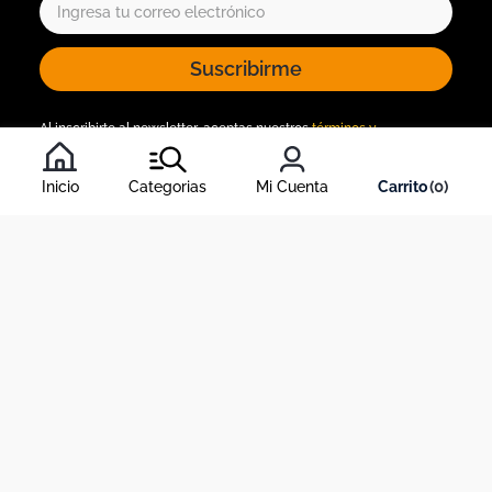
Suscribirme
Al inscribirte al newsletter, aceptas nuestros
términos y
condiciones
, y nuestra
política de tratamiento de información
.
Inicio
Categorias
Mi Cuenta
0
Acerca de Dekosas
Links de interés
Contáctanos