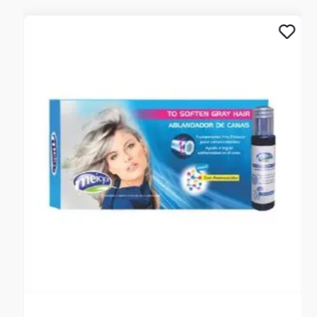
**INFORMACION IMPORTANTE **El color de la foto es
referencial para que puedas ver los atributos del producto
y al mismo tiempo es la opción 1 nuestra de despacho.
Pero dejamos la aclaración para que lo tengas presente por
si te llegara en otro color.**
NOTA : La foto de este producto ha sido ambientada, por
lo cual no incluye ningún adorno, ni accesorios, ni piezas
adicionales ni ningún otro elemento que lo acompañan.
Observaciones De Garantía: 1 Mes **** La garantía de este
producto es exclusivamente por defectos de fábrica, no
por daños ocasionados por mal uso o por desconocimiento
de uso del cliente. La garantía se tramitará bajo las
políticas, términos y condiciones establecidos por la
empresa. ****