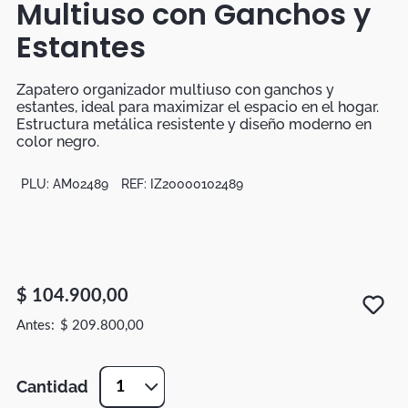
Multiuso con Ganchos y
Botas
Estantes
Dko
Zapatero organizador multiuso con ganchos y
estantes, ideal para maximizar el espacio en el hogar.
Estructura metálica resistente y diseño moderno en
color negro.
PLU:
AM02489
REF:
IZ20000102489
$
104
.
900
,
00
$
209
.
800
,
00
Cantidad
1