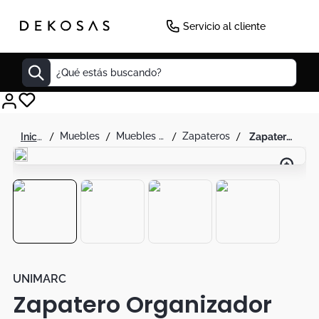
-
50
%
Servicio al cliente
¿Qué estás buscando?
Cuadros
muebles
muebles de alcoba
zapateros
zapatero organizador multiuso con ganchos y estantes
Decoracion
Tapete
Cabecero
Lamparas
Cuadro
Sillas
UNIMARC
Zapatero Organizador
Duvet