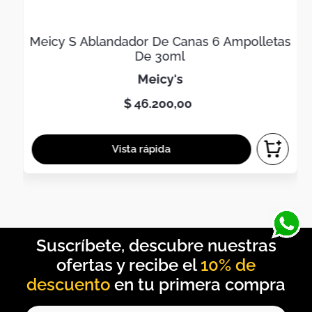
Meicy S Ablandador De Canas 6 Ampolletas
De 30ml
meicy's
$
46
.
200
,
00
10% de
descuento