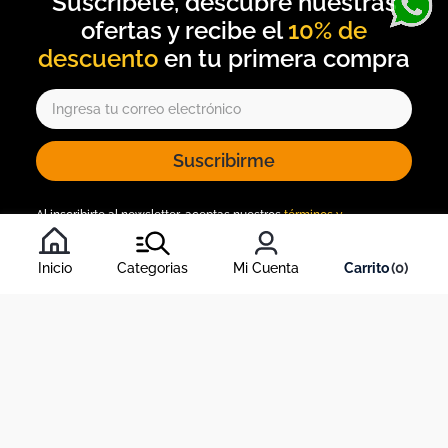
10% de
descuento
Suscribirme
Al inscribirte al newsletter, aceptas nuestros
términos y
condiciones
, y nuestra
política de tratamiento de información
.
Inicio
Categorias
Mi Cuenta
0
Acerca de Dekosas