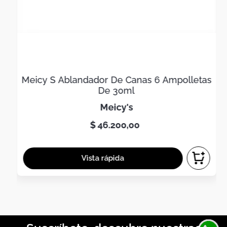
Meicy S Ablandador De Canas 6 Ampolletas
De 30ml
meicy's
$
46
.
200
,
00