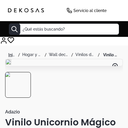
Servicio al cliente
¿Qué estás buscando?
Cuadros
hogar y decoración
wall decor
vinilos decorativos
vinilo unicornio mágico - adazio
Decoracion
Tapete
Cabecero
Lamparas
Cuadro
Sillas
Adazio
Vinilo Unicornio Mágico
Duvet