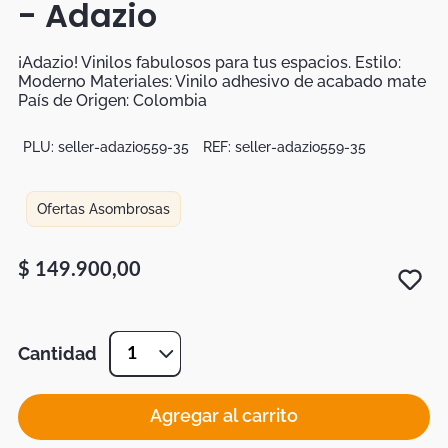
- Adazio
Botas
Dko
¡Adazio! Vinilos fabulosos para tus espacios. Estilo:
Moderno Materiales: Vinilo adhesivo de acabado mate
País de Origen: Colombia
PLU:
seller-adazio559-35
REF:
seller-adazio559-35
Ofertas Asombrosas
$
149
.
900
,
00
Cantidad
1
Agregar al carrito