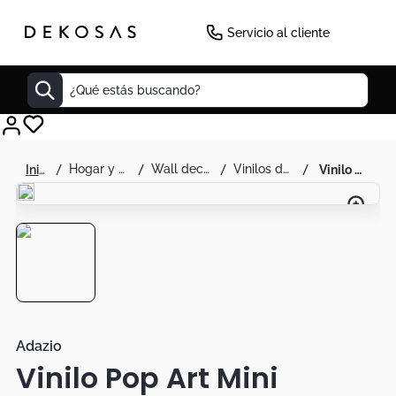
Servicio al cliente
¿Qué estás buscando?
Cuadros
hogar y decoración
wall decor
vinilos decorativos
vinilo pop art mini campbells - adazio
Decoracion
Tapete
Cabecero
Lamparas
Cuadro
Sillas
Adazio
Vinilo Pop Art Mini
Duvet