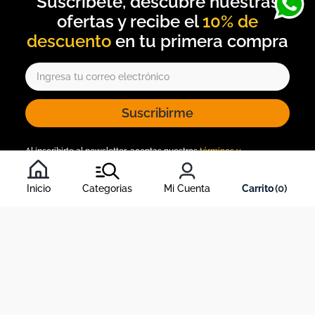
10% de
descuento
Suscribirme
Al inscribirte al newsletter, aceptas nuestros
términos y
condiciones
, y nuestra
política de tratamiento de información
.
Inicio
Categorias
Mi Cuenta
0
Acerca de Dekosas