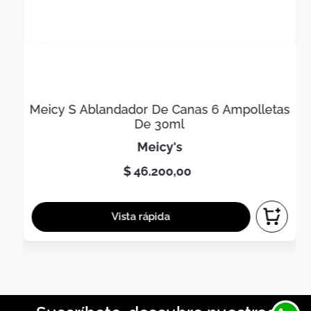
Meicy S Ablandador De Canas 6 Ampolletas
De 30ml
meicy's
$
46
.
200
,
00