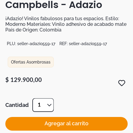
Campbells - Adazio
Botas
Dko
¡Adazio! Vinilos fabulosos para tus espacios. Estilo:
Moderno Materiales: Vinilo adhesivo de acabado mate
País de Origen: Colombia
PLU:
seller-adazio559-17
REF:
seller-adazio559-17
Ofertas Asombrosas
$
129
.
900
,
00
Cantidad
1
Agregar al carrito