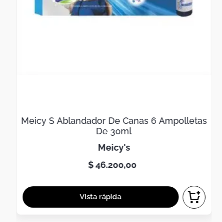
Meicy S Ablandador De Canas 6 Ampolletas
De 30ml
meicy's
$
46
.
200
,
00