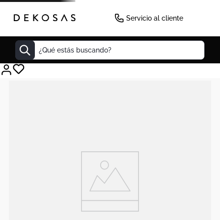
Servicio al cliente
¿Qué estás buscando?
Cuadros
Decoracion
Cabecero
Tapete
Lamparas
Cuadro
Sillas
Duvet