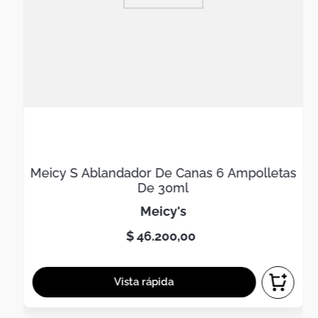
Meicy S Ablandador De Canas 6 Ampolletas
De 30ml
meicy's
$
46
.
200
,
00