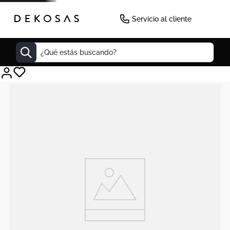
Servicio al cliente
¿Qué estás buscando?
Cuadros
Decoracion
Tapete
Cabecero
Lamparas
Cuadro
Sillas
Duvet