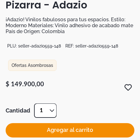
Pizarra - Adazio
Botas
Dko
¡Adazio! Vinilos fabulosos para tus espacios. Estilo:
Moderno Materiales: Vinilo adhesivo de acabado mate
País de Origen: Colombia
PLU:
seller-adazio559-148
REF:
seller-adazio559-148
Ofertas Asombrosas
$
149
.
900
,
00
Cantidad
1
Agregar al carrito