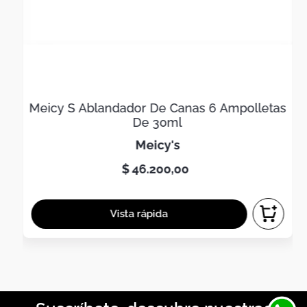
Meicy S Ablandador De Canas 6 Ampolletas
De 30ml
meicy's
$
46
.
200
,
00