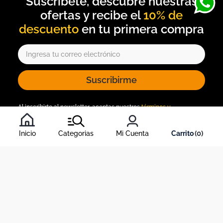
10% de
descuento
Suscribirme
Al inscribirte al newsletter, aceptas nuestros
términos y
condiciones
, y nuestra
política de tratamiento de información
.
Inicio
Categorias
Mi Cuenta
0
Acerca de Dekosas