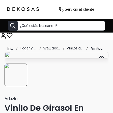
Servicio al cliente
¿Qué estás buscando?
Cuadros
hogar y decoración
wall decor
vinilos decorativos
vinilo de girasol en pizarra - adazio
Decoracion
Cabecero
Tapete
Cuadro
Sillas
Lamparas
Adazio
Vinilo De Girasol En
Duvet