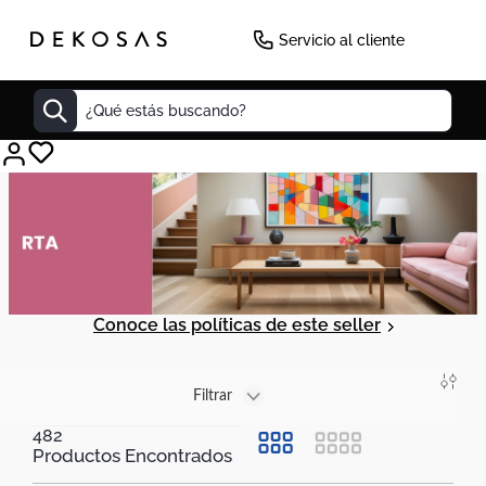
Servicio al cliente
¿Qué estás buscando?
Cuadros
Decoracion
Tapete
Cabecero
Conoce las políticas de este seller
Lamparas
Cuadro
Filtrar
Sillas
482
Duvet