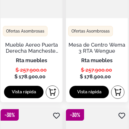
Ofertas Asombrosas
Ofertas Asombrosas
Mueble Aereo Puerta
Mesa de Centro Wema
Derecha Manchester
3 RTA Wengue
RTA Wengue ZF
rta muebles
rta muebles
$
257
.
900
,
00
$
257
.
900
,
00
$
178
.
900
,
00
$
178
.
900
,
00
-
30
%
-
30
%