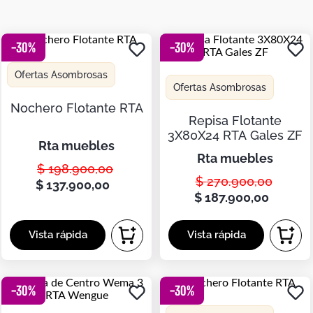
Botas
Dko
-
30
%
-
30
%
Ofertas Asombrosas
Ofertas Asombrosas
Nochero Flotante RTA
Repisa Flotante
3X80X24 RTA Gales ZF
rta muebles
rta muebles
$
198
.
900
,
00
$
270
.
900
,
00
$
137
.
900
,
00
$
187
.
900
,
00
-
30
%
-
30
%