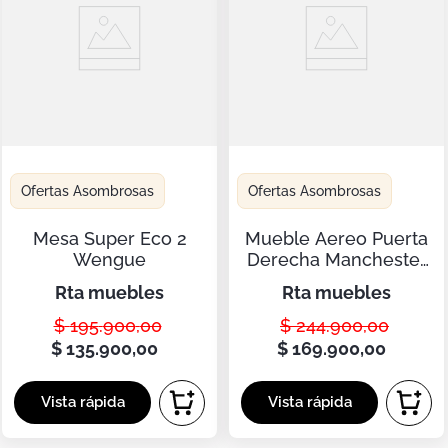
Ofertas Asombrosas
Ofertas Asombrosas
Mesa Super Eco 2
Mueble Aereo Puerta
Wengue
Derecha Manchester
RTA Blanco ZF
rta muebles
rta muebles
$
195
.
900
,
00
$
244
.
900
,
00
$
135
.
900
,
00
$
169
.
900
,
00