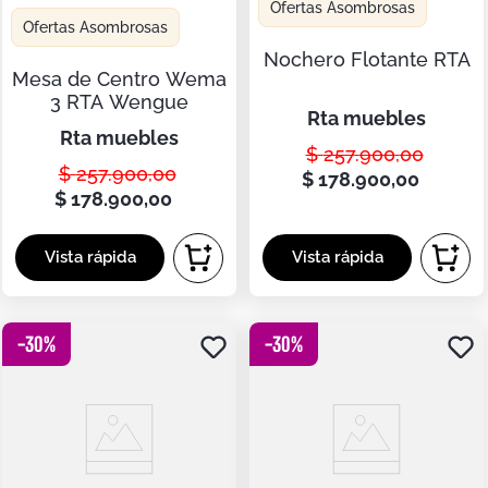
Ofertas Asombrosas
Ofertas Asombrosas
Nochero Flotante RTA
Mesa de Centro Wema
3 RTA Wengue
rta muebles
rta muebles
$
257
.
900
,
00
$
257
.
900
,
00
$
178
.
900
,
00
$
178
.
900
,
00
-
30
%
-
30
%