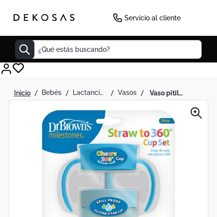
-
15
%
Servicio al cliente
¿Qué estás buscando?
Cuadros
bebés
lactancia y alimentación del bebe
vasos
vaso pitillo cheers 2 en 1 azul
Decoracion
Cabecero
Cuadro
Sillas
Botas
Lamparas
Bibliotecas