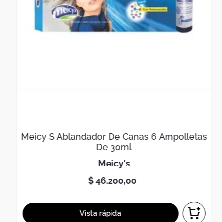
Meicy S Ablandador De Canas 6 Ampolletas
De 30ml
meicy's
$
46
.
200
,
00