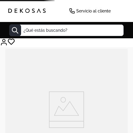
Servicio al cliente
¿Qué estás buscando?
Cuadros
Decoracion
Tapete
Cabecero
Lamparas
Cuadro
Sillas
Duvet