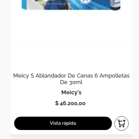
Meicy S Ablandador De Canas 6 Ampolletas
De 30ml
meicy's
$
46
.
200
,
00