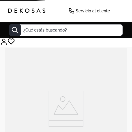
Servicio al cliente
¿Qué estás buscando?
Cuadros
Decoracion
Cabecero
Tapete
Lamparas
Cuadro
Sillas
Duvet