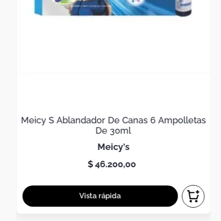
Meicy S Ablandador De Canas 6 Ampolletas
De 30ml
meicy's
$
46
.
200
,
00