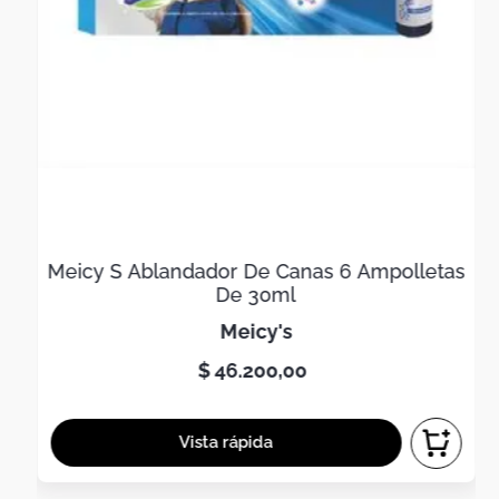
Meicy S Ablandador De Canas 6 Ampolletas
De 30ml
meicy's
$
46
.
200
,
00