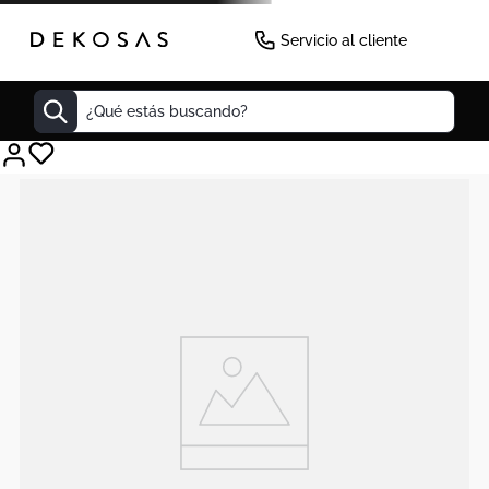
Servicio al cliente
¿Qué estás buscando?
Cuadros
Decoracion
Tapete
Cabecero
Lamparas
Cuadro
Sillas
Duvet