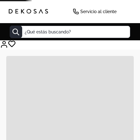
Servicio al cliente
¿Qué estás buscando?
Cuadros
Decoracion
Tapete
Cabecero
Lamparas
Cuadro
Sillas
Duvet