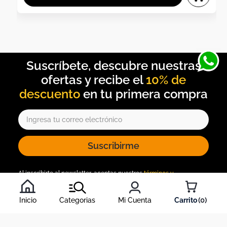
10% de
descuento
Suscribirme
Al inscribirte al newsletter, aceptas nuestros
términos y
condiciones
, y nuestra
política de tratamiento de información
.
Inicio
Categorias
Mi Cuenta
0