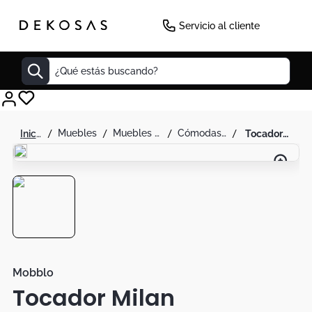
Servicio al cliente
¿Qué estás buscando?
Cuadros
muebles
muebles de alcoba
cómodas y tocador
tocador milan
Decoracion
Cabecero
Tapete
Lamparas
Cuadro
Sillas
Mobblo
Tocador Milan
Duvet