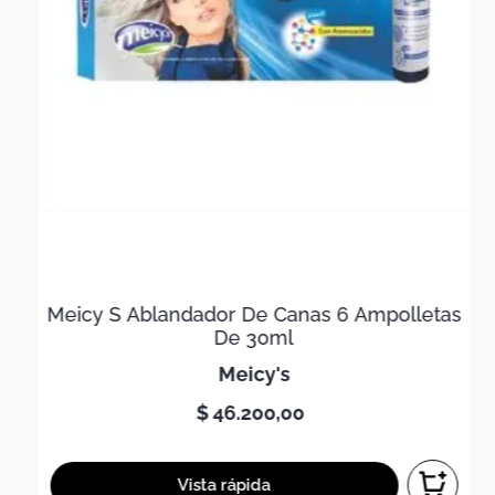
Meicy S Ablandador De Canas 6 Ampolletas
De 30ml
meicy's
$
46
.
200
,
00