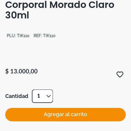
Corporal Morado Claro
Botas
30ml
Dko
PLU:
TIK110
REF:
TIK110
$
13
.
000
,
00
Cantidad
1
Agregar al carrito