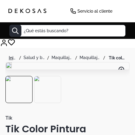
Servicio al cliente
¿Qué estás buscando?
Cuadros
salud y belleza
maquillaje y accesorios
maquillaje corporal
tik color pintura corporal morado claro 30ml
Decoracion
Tapete
Cabecero
Lamparas
Cuadro
Sillas
Tik
Tik Color Pintura
Duvet