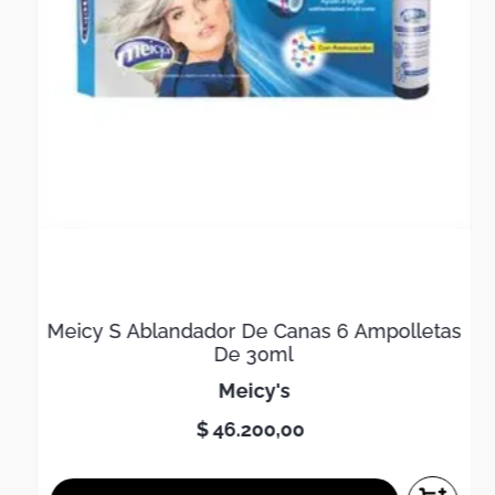
Meicy S Ablandador De Canas 6 Ampolletas
De 30ml
meicy's
$
46
.
200
,
00