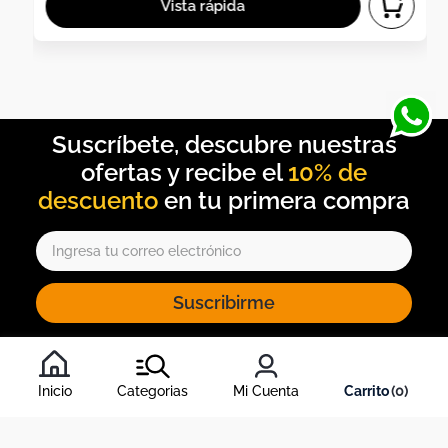
10% de
descuento
Suscribirme
Al inscribirte al newsletter, aceptas nuestros
términos y
condiciones
, y nuestra
política de tratamiento de información
.
Inicio
Categorias
Mi Cuenta
0