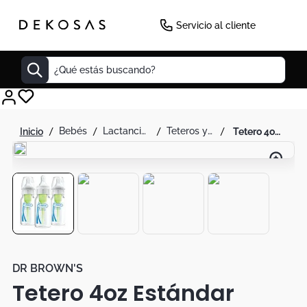
-
35
%
Servicio al cliente
¿Qué estás buscando?
Cuadros
bebés
lactancia y alimentación del bebe
teteros y chupos
tetero 4oz estándar options+ bpa free- 3 pack dr. brown's
Decoracion
Tapete
Cabecero
Lamparas
Cuadro
Sillas
DR BROWN'S
Tetero 4oz Estándar
Duvet