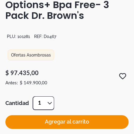
Options+ Bpa Free- 3
Botas
Pack Dr. Brown's
Dko
PLU:
101281
REF:
D0467
Ofertas Asombrosas
$
97
.
435
,
00
$
149
.
900
,
00
Cantidad
1
Agregar al carrito