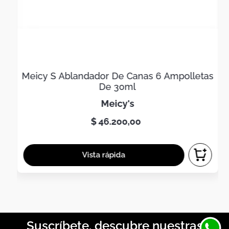
Meicy S Ablandador De Canas 6 Ampolletas
De 30ml
meicy's
$
46
.
200
,
00