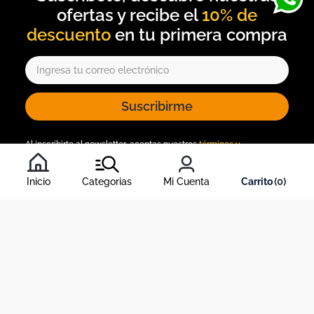
10% de
descuento
Suscribirme
Al inscribirte al newsletter, aceptas nuestros
términos y
condiciones
, y nuestra
política de tratamiento de información
.
Inicio
Categorias
Mi Cuenta
0
Acerca de Dekosas