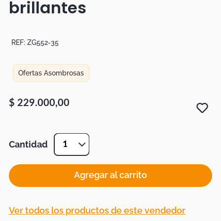
brillantes
Botas
Dko
REF:
ZG552-35
Ofertas Asombrosas
$
229
.
000
,
00
Cantidad
1
Agregar al carrito
Ver todos los productos de este vendedor