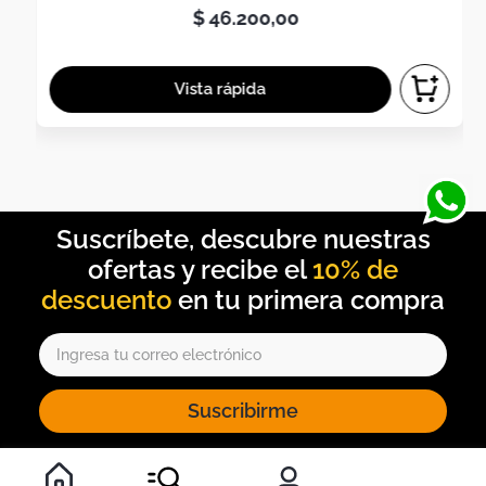
$
46
.
200
,
00
10% de
descuento
Suscribirme
Al inscribirte al newsletter, aceptas nuestros
términos y