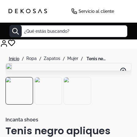
Servicio al cliente
¿Qué estás buscando?
Cuadros
ropa
zapatos
mujer
tenis negro apliques brillantes
Decoracion
Tapete
Cabecero
Lamparas
Cuadro
Sillas
Incanta shoes
Tenis negro apliques
Duvet