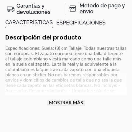
Metodo de pago y
Garantias y
envío
devoluciones
CARACTERÍSTICAS
ESPECIFICACIONES
Descripción del producto
Especificaciones: Suela: (3) cm Tallaje: Todas nuestras tallas
son europeas. El zapato europeo tiene una talla diferente
al tallaje colombiano y está marcado como una talla más
en la suela del zapato. La talla real y la equivalente a la
colombiana es la que trae cada zapato con una etiqueta
blanca en un sticker No nos haremos responsables por
envíos y domicilios de cambios de talla que no sea la que
tiene cada zapato en las etiquetas blancas. No Incluye: -
Accesorios Recomendaciones: - Limpiarlos sólo de ser
necesario, con un paño blanco para colores claros y paño
oscuro para colores café, azul oscuro, grises y negro y usar
MOSTRAR MÁS
un poco de frotex - No dejarlos remojando ni meter a la
lavadora - Dejar secar la humedad a la sombra, nunca
exponerlos al sol directo - Para manejar carro o moto
debes tener cuidado con la fricción que implica esta
actividad para proteger el producto (parte trasera, punta y