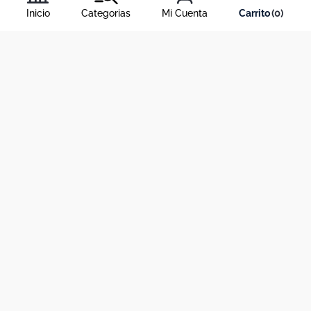
condiciones
, y nuestra
política de tratamiento de información
.
Inicio
Categorias
Mi Cuenta
0
Acerca de Dekosas
Links de interés
Contáctanos
Horario de atención contact center