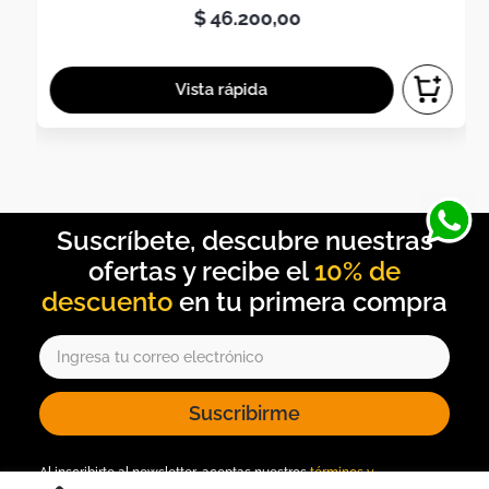
$
46
.
200
,
00
10% de
descuento
Suscribirme
Al inscribirte al newsletter, aceptas nuestros
términos y