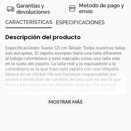
Metodo de pago y
Garantias y
envío
devoluciones
CARACTERÍSTICAS
ESPECIFICACIONES
Descripción del producto
Especificaciones: Suela: (2) cm Tallaje: Todas nuestras tallas
son europeas. El zapato europeo tiene una talla diferente
al tallaje colombiano y está marcado como una talla más
en la suela del zapato. La talla real y la equivalente a la
colombiana es la que trae cada zapato con una etiqueta
blanca en un sticker No nos haremos responsables por
envíos y domicilios de cambios de talla que no sea la que
tiene cada zapato en las etiquetas blancas. No Incluye: -
Accesorios Recomendaciones: - Limpiarlos sólo de ser
necesario, con un paño blanco para colores claros y paño
oscuro para colores café, azul oscuro, grises y negro y usar
MOSTRAR MÁS
un poco de frotex - No dejarlos remojando ni meter a la
lavadora - Dejar secar la humedad a la sombra, nunca
exponerlos al sol directo - Para manejar carro o moto
debes tener cuidado con la fricción que implica esta
actividad para proteger el producto (parte trasera, punta y