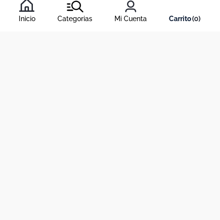
condiciones
, y nuestra
política de tratamiento de información
.
Inicio
Categorias
Mi Cuenta
0
Acerca de Dekosas
Links de interés
Contáctanos
Horario de atención contact center