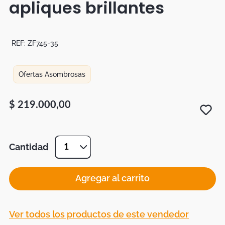
apliques brillantes
Botas
Dko
REF:
ZF745-35
Ofertas Asombrosas
$
219
.
000
,
00
Cantidad
1
Agregar al carrito
Ver todos los productos de este vendedor