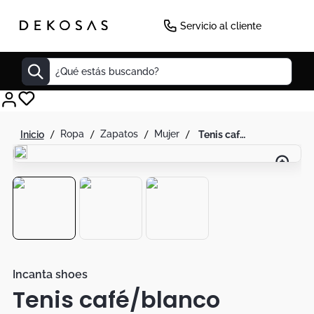
Servicio al cliente
¿Qué estás buscando?
Cuadros
ropa
zapatos
mujer
tenis café/blanco apliques brillantes
Decoracion
Cabecero
Tapete
Lamparas
Cuadro
Sillas
Incanta shoes
Tenis café/blanco
Duvet