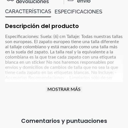
envío
devoluciones
CARACTERÍSTICAS
ESPECIFICACIONES
Descripción del producto
Especificaciones: Suela: (6) cm Tallaje: Todas nuestras tallas
son europeas. El zapato europeo tiene una talla diferente
al tallaje colombiano y está marcado como una talla más
en la suela del zapato. La talla real y la equivalente a la
colombiana es la que trae cada zapato con una etiqueta
blanca en un sticker No nos haremos responsables por
envíos y domicilios de cambios de talla que no sea la que
tiene cada zapato en las etiquetas blancas. No Incluye: -
Accesorios Recomendaciones: - Limpiarlos sólo de ser
necesario, con un paño blanco para colores claros y paño
oscuro para colores café, azul oscuro, grises y negro y usar
MOSTRAR MÁS
un poco de frotex - No dejarlos remojando ni meter a la
lavadora - Dejar secar la humedad a la sombra, nunca
exponerlos al sol directo - Para manejar carro o moto
debes tener cuidado con la fricción que implica esta
actividad para proteger el producto (parte trasera, punta y
tacón). - Debes tener especial cuidado con el vestuario que
Comentarios
uses; ya que, debido al tratamiento de tintura utilizado en