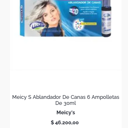
Meicy S Ablandador De Canas 6 Ampolletas
De 30ml
meicy's
$
46
.
200
,
00