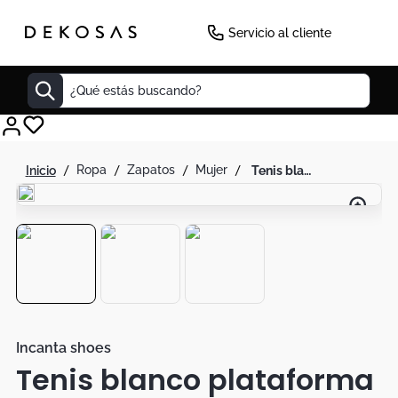
Servicio al cliente
¿Qué estás buscando?
Cuadros
ropa
zapatos
mujer
tenis blanco plataforma
Decoracion
Tapete
Cabecero
Lamparas
Cuadro
Sillas
Incanta shoes
Tenis blanco plataforma
Duvet