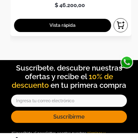
$
46
.
200
,
00
10% de
descuento
Suscribirme
Al inscribirte al newsletter, aceptas nuestros
términos y