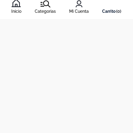
condiciones
, y nuestra
política de tratamiento de información
.
Inicio
Categorias
Mi Cuenta
0
Acerca de Dekosas
Links de interés
Contáctanos
Horario de atención contact center