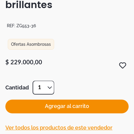
brillantes
Botas
Dko
REF:
ZG553-36
Ofertas Asombrosas
$
229
.
000
,
00
Cantidad
1
Agregar al carrito
Ver todos los productos de este vendedor