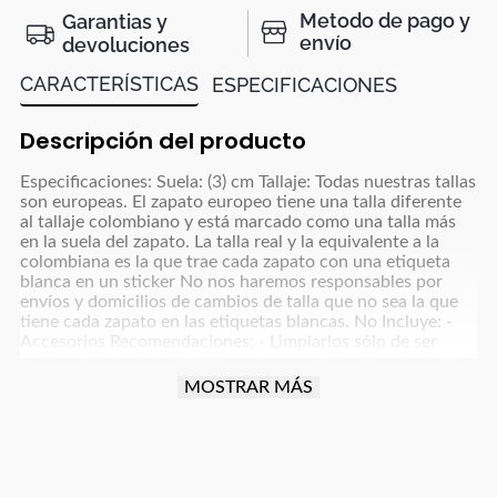
Metodo de pago y
Garantias y
envío
devoluciones
CARACTERÍSTICAS
ESPECIFICACIONES
Descripción del producto
Especificaciones: Suela: (3) cm Tallaje: Todas nuestras tallas
son europeas. El zapato europeo tiene una talla diferente
al tallaje colombiano y está marcado como una talla más
en la suela del zapato. La talla real y la equivalente a la
colombiana es la que trae cada zapato con una etiqueta
blanca en un sticker No nos haremos responsables por
envíos y domicilios de cambios de talla que no sea la que
tiene cada zapato en las etiquetas blancas. No Incluye: -
Accesorios Recomendaciones: - Limpiarlos sólo de ser
necesario, con un paño blanco para colores claros y paño
oscuro para colores café, azul oscuro, grises y negro y usar
MOSTRAR MÁS
un poco de frotex - No dejarlos remojando ni meter a la
lavadora - Dejar secar la humedad a la sombra, nunca
exponerlos al sol directo - Para manejar carro o moto
debes tener cuidado con la fricción que implica esta
actividad para proteger el producto (parte trasera, punta y