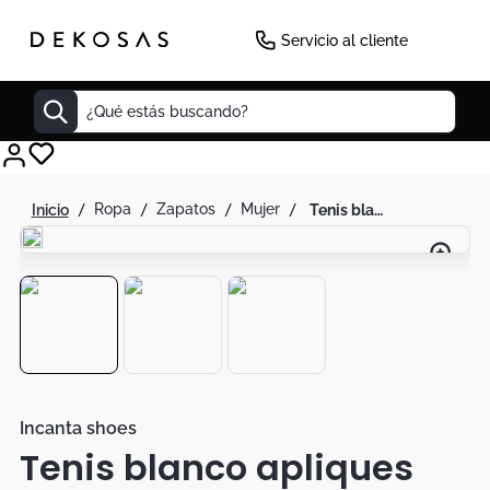
Servicio al cliente
¿Qué estás buscando?
Cuadros
ropa
zapatos
mujer
tenis blanco apliques brillantes
Decoracion
Tapete
Cabecero
Lamparas
Cuadro
Sillas
Incanta shoes
Tenis blanco apliques
Duvet