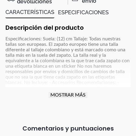
envío
devoluciones
CARACTERÍSTICAS
ESPECIFICACIONES
Descripción del producto
Especificaciones: Suela: (12) cm Tallaje: Todas nuestras
tallas son europeas. El zapato europeo tiene una talla
diferente al tallaje colombiano y está marcado como una
talla más en la suela del zapato. La talla real y la
equivalente a la colombiana es la que trae cada zapato con
una etiqueta blanca en un sticker No nos haremos
responsables por envíos y domicilios de cambios de talla
que no sea la que tiene cada zapato en las etiquetas
blancas. No Incluye: - Accesorios Recomendaciones: -
Limpiarlos sólo de ser necesario, con un paño blanco para
colores claros y paño oscuro para colores café, azul
MOSTRAR MÁS
oscuro, grises y negro y usar un poco de frotex - No
dejarlos remojando ni meter a la lavadora - Dejar secar la
humedad a la sombra, nunca exponerlos al sol directo -
Para manejar carro o moto debes tener cuidado con la
fricción que implica esta actividad para proteger el
producto (parte trasera, punta y tacón). - Debes tener
Comentarios
especial cuidado con el vestuario que uses; ya que, debido