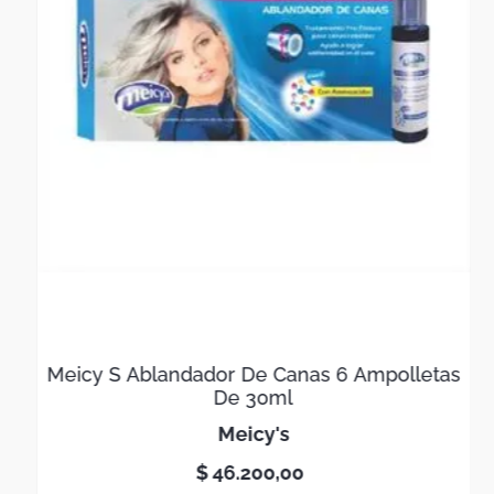
Meicy S Ablandador De Canas 6 Ampolletas
De 30ml
meicy's
$
46
.
200
,
00