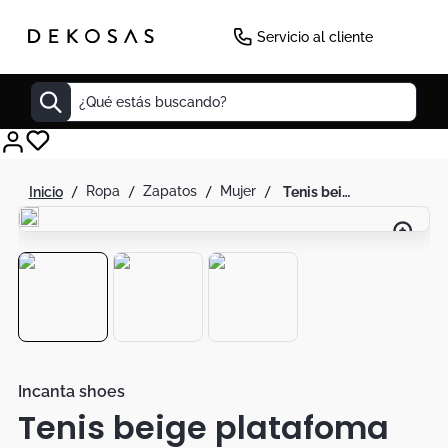
Servicio al cliente
¿Qué estás buscando?
Cuadros
ropa
zapatos
mujer
tenis beige platafoma
Decoracion
Cabecero
Tapete
Lamparas
Cuadro
Sillas
Incanta shoes
Tenis beige platafoma
Duvet