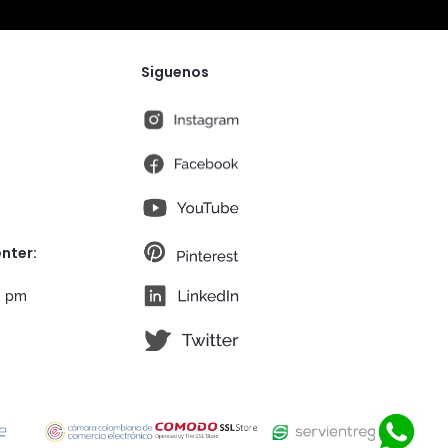
Siguenos
instagram
fb
You Tube
pt
nter:
lk
0 pm
tw