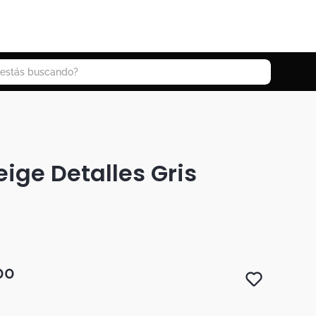
 buscando?
eige Detalles Gris
00