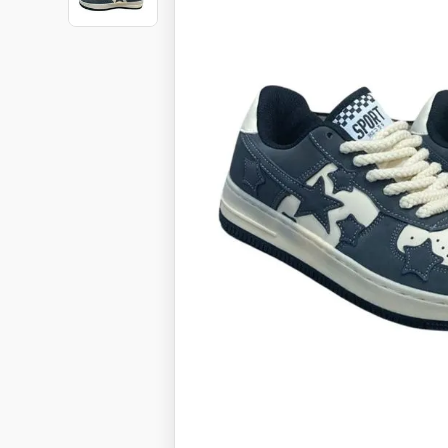
Botas
Dko