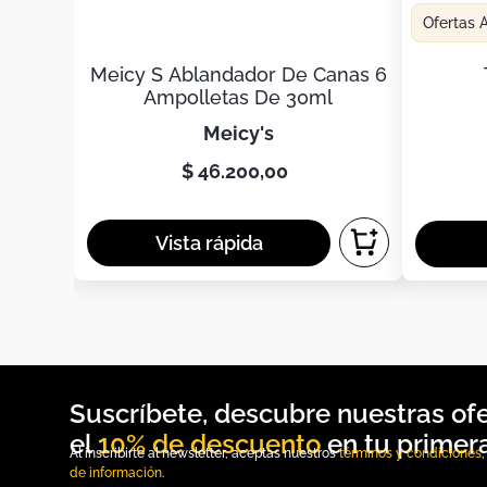
Ofertas
Meicy S Ablandador De Canas 6
Ampolletas De 30ml
meicy's
$
46
.
200
,
00
10% de descuento
Al inscribirte al newsletter, aceptas nuestros
términos y condiciones
de información
.