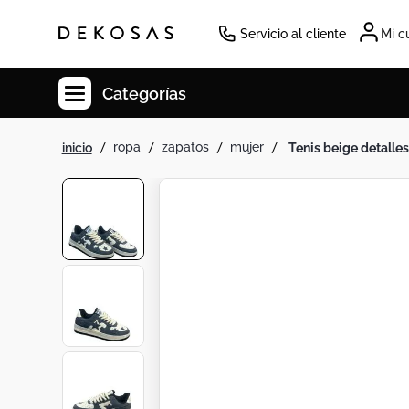
Servicio al cliente
Mi c
Categorías
ropa
zapatos
mujer
tenis beige detalles
Cuadros
Decoracion
Cabecero
Tapete
Lamparas
Cuadro
Sillas
Duvet