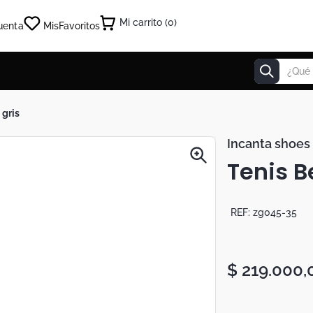
0
uenta
Mis
Favoritos
¿Qué estás
 gris
Incanta shoes
Tenis B
REF:
zg045-35
$
219
.
000
,