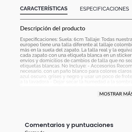
CARACTERÍSTICAS
ESPECIFICACIONES
Descripción del producto
Especificaciones: Suela: 6cm Tallaje: Todas nuestr
europeo tiene una talla diferente al tallaje colo
más en la suela del zapato. La talla real y la equi
cada zapato con una etiqueta blanca en un sticke
envíos y domicilios de cambios de talla que no sea
etiquetas blancas. No Incluye: - Accesorios Recom
necesario, con un paño blanco para colores claros
azul oscuro, grises y negro y usar un poco de frot
a la lavadora - Dejar secar la humedad a la sombra
Para manejar carro o moto debes tener cuidado con
actividad para proteger el producto (parte trasera,
MOSTRAR MÁ
especial cuidado con el vestuario que uses; ya que
utilizado en ellos, es posible que el color de esa p
par de zapatos nuevos preferiblemente no deben 
consecutivas La garantía aplica para defectos de 
descocida. El color de la imagen es de referencia 
Comentarios
producto real. Los taches y apliques son accesori
cual NO tienen garantía.