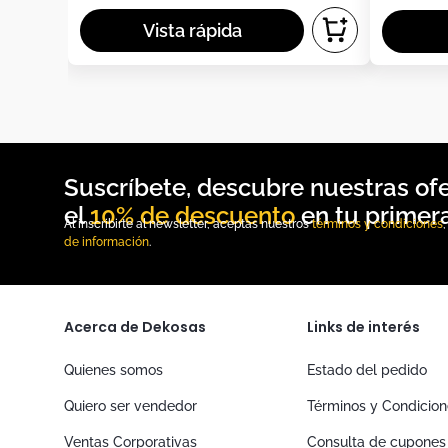
10% de descuento
Al inscribirte al newsletter, aceptas nuestros
términos y condiciones
de información
.
Acerca de Dekosas
Links de interés
Quienes somos
Estado del pedido
Quiero ser vendedor
Términos y Condicio
Ventas Corporativas
Consulta de cupones