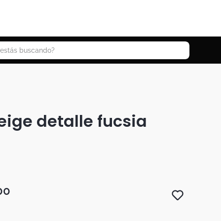
 buscando?
eige detalle fucsia
00