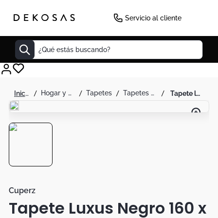
Servicio al cliente
¿Qué estás buscando?
Cuadros
hogar y decoración
tapetes
tapetes para habitación
tapete luxus negro 160 x 230 - cuperz
Decoracion
Tapete
Cabecero
Lamparas
Cuadro
Sillas
Cuperz
Tapete Luxus Negro 160 x
Duvet