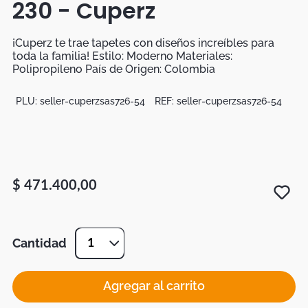
230 - Cuperz
Botas
Dko
¡Cuperz te trae tapetes con diseños increíbles para
toda la familia! Estilo: Moderno Materiales:
Polipropileno País de Origen: Colombia
PLU:
seller-cuperzsas726-54
REF:
seller-cuperzsas726-54
$
471
.
400
,
00
Cantidad
1
Agregar al carrito