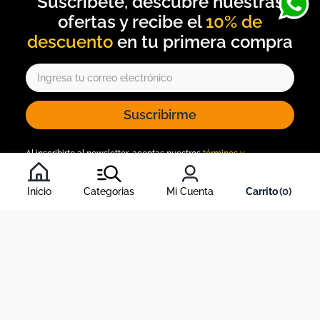
10% de
descuento
Suscribirme
Al inscribirte al newsletter, aceptas nuestros
términos y
condiciones
, y nuestra
política de tratamiento de información
.
Inicio
Categorias
Mi Cuenta
0
Acerca de Dekosas