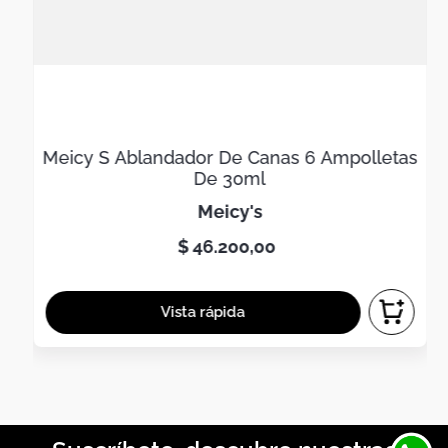
Meicy S Ablandador De Canas 6 Ampolletas
De 30ml
meicy's
$
46
.
200
,
00