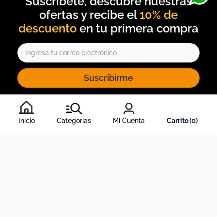
10% de
descuento
Suscribirme
Al inscribirte al newsletter, aceptas nuestros
términos y
condiciones
, y nuestra
política de tratamiento de información
.
Inicio
Categorias
Mi Cuenta
0
Acerca de Dekosas