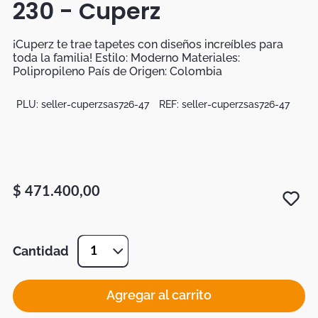
230 - Cuperz
Botas
Dko
¡Cuperz te trae tapetes con diseños increíbles para
toda la familia! Estilo: Moderno Materiales:
Polipropileno País de Origen: Colombia
PLU:
seller-cuperzsas726-47
REF:
seller-cuperzsas726-47
$
471
.
400
,
00
Cantidad
1
Agregar al carrito