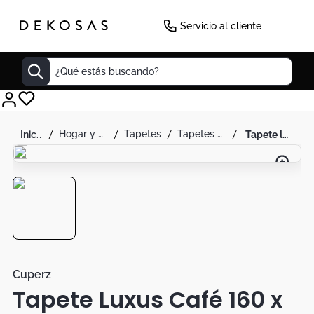
Servicio al cliente
¿Qué estás buscando?
Cuadros
hogar y decoración
tapetes
tapetes para habitación
tapete luxus café 160 x 230 - cuperz
Decoracion
Cabecero
Tapete
Cuadro
Sillas
Lamparas
Cuperz
Tapete Luxus Café 160 x
Duvet