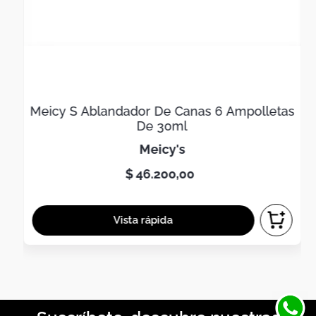
Meicy S Ablandador De Canas 6 Ampolletas
De 30ml
meicy's
$
46
.
200
,
00