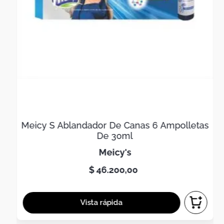
Meicy S Ablandador De Canas 6 Ampolletas
De 30ml
meicy's
$
46
.
200
,
00