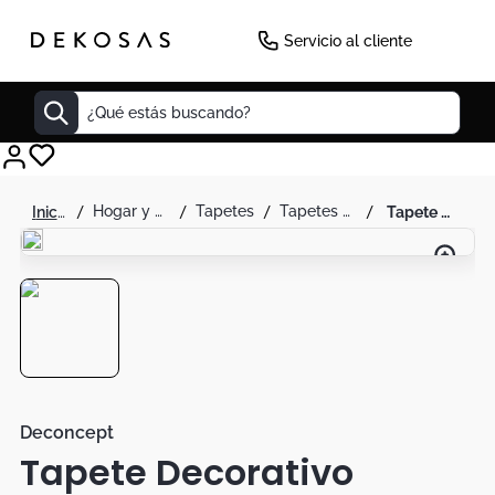
Servicio al cliente
¿Qué estás buscando?
Cuadros
hogar y decoración
tapetes
tapetes para habitación
tapete decorativo sevilla a500-x 139 160 x 230 cm - deconcept
Decoracion
Tapete
Cabecero
Lamparas
Cuadro
Sillas
Deconcept
Tapete Decorativo
Duvet