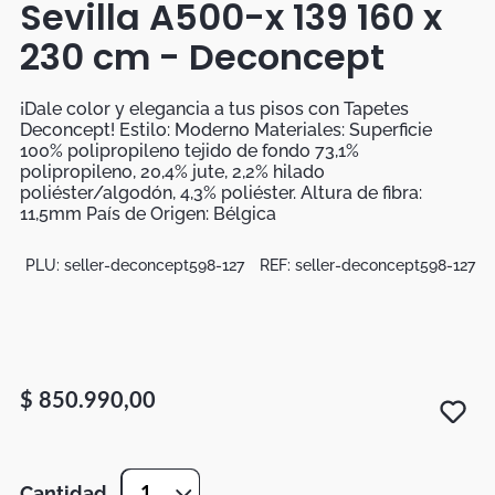
Sevilla A500-x 139 160 x
Botas
230 cm - Deconcept
Dko
¡Dale color y elegancia a tus pisos con Tapetes
Deconcept! Estilo: Moderno Materiales: Superficie
100% polipropileno tejido de fondo 73,1%
polipropileno, 20,4% jute, 2,2% hilado
poliéster/algodón, 4,3% poliéster. Altura de fibra:
11,5mm País de Origen: Bélgica
PLU:
seller-deconcept598-127
REF:
seller-deconcept598-127
$
850
.
990
,
00
Cantidad
1