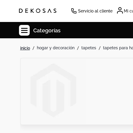
Servicio al cliente
Mi c
Categorías
hogar y decoración
tapetes
tapetes para h
Cuadros
Decoracion
Tapete
Cabecero
Lamparas
Cuadro
Sillas
Duvet