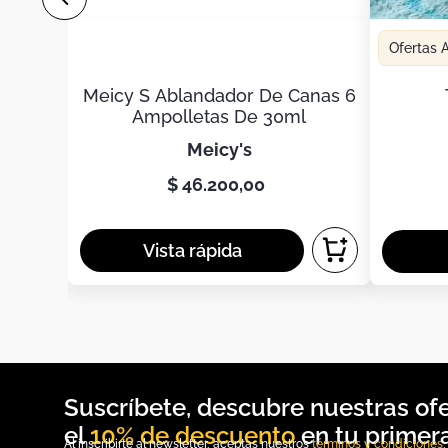
Ofertas
Meicy S Ablandador De Canas 6
Ampolletas De 30ml
meicy's
$
46
.
200
,
00
10% de descuento
Al inscribirte al newsletter, aceptas nuestros
términos y condiciones