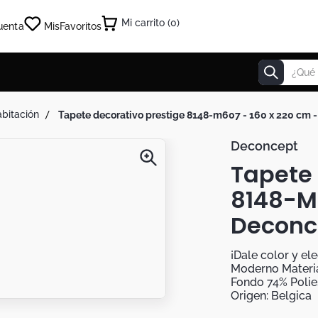
0
uenta
Mis
Favoritos
¿Qué estás
abitación
tapete decorativo prestige 8148-m607 - 160 x 220 cm 
Deconcept
Tapete 
8148-M6
Deconc
¡Dale color y el
Moderno Material
Fondo 74% Polies
Origen: Belgica