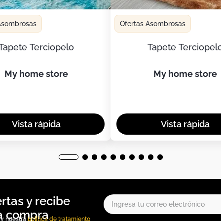
 Asombrosas
Ofertas Asombrosas
Tapete Terciopelo
Tapete Terciopel
my home store
my home store
, y nuestra
política de tratamiento