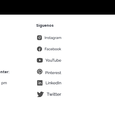
Siguenos
instagram
fb
You Tube
pt
nter:
lk
0 pm
tw