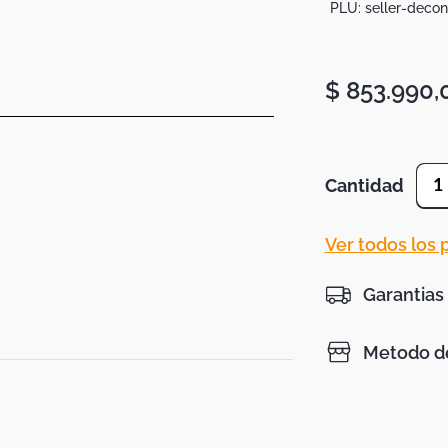
PLU:
seller-deco
$
853
.
990
,
Cantidad
1
Ver todos los
Garantias
Metodo de