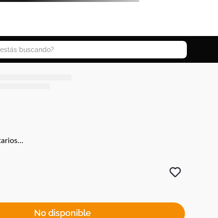
 buscando?
arios…
No disponible