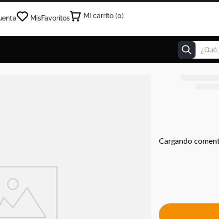
0
uenta
Mis
Favoritos
¿Qué estás
Cargando coment