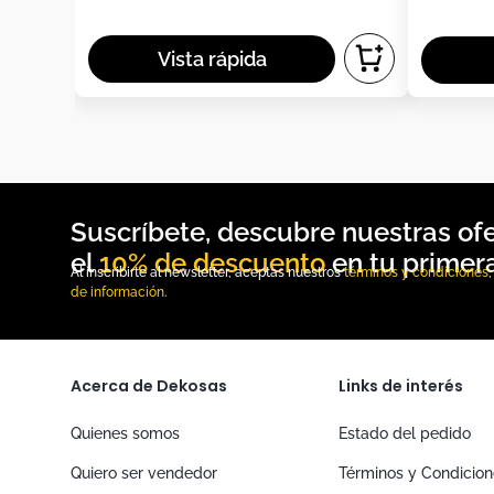
10% de descuento
Al inscribirte al newsletter, aceptas nuestros
términos y condiciones
de información
.
Acerca de Dekosas
Links de interés
Quienes somos
Estado del pedido
Quiero ser vendedor
Términos y Condicio