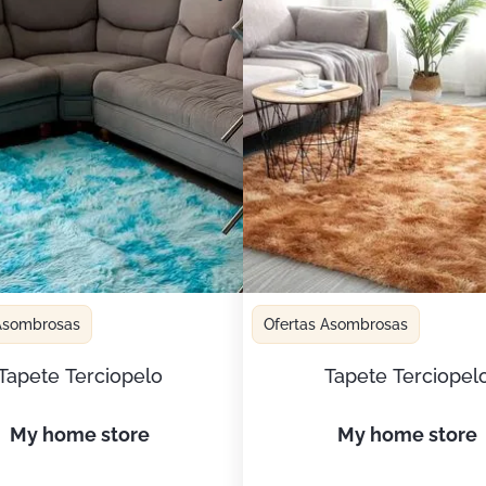
 Asombrosas
Ofertas Asombrosas
Tapete Terciopelo
Tapete Terciopel
my home store
my home store