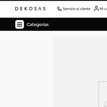
Servicio al cliente
Mi c
Categorías
Cuadros
Decoracion
Tapete
Cabecero
Lamparas
Cuadro
Sillas
Duvet