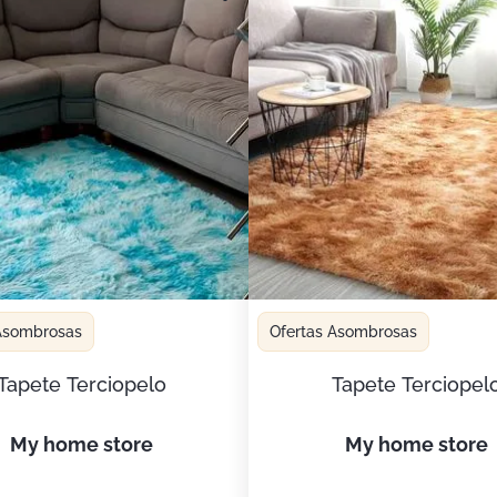
 Asombrosas
Ofertas Asombrosas
Tapete Terciopelo
Tapete Terciopel
my home store
my home store