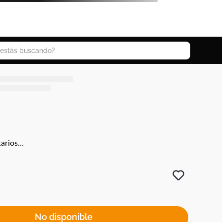
 buscando?
arios…
No disponible