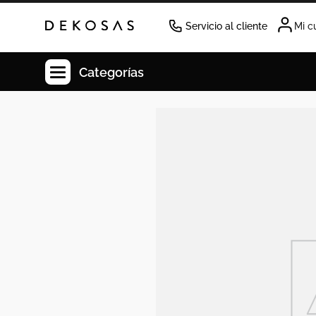
Servicio al cliente
Mi c
Categorías
Cuadros
Decoracion
Cabecero
Tapete
Cuadro
Sillas
Lamparas
Duvet