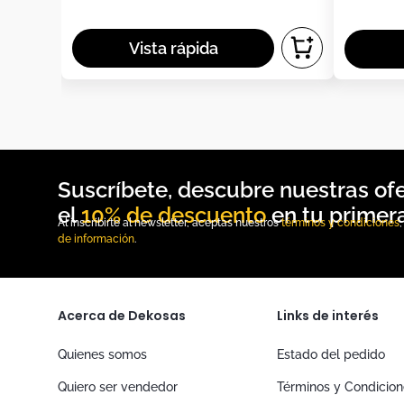
10% de descuento
Al inscribirte al newsletter, aceptas nuestros
términos y condiciones
de información
.
Acerca de Dekosas
Links de interés
Quienes somos
Estado del pedido
Quiero ser vendedor
Términos y Condicio