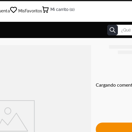
0
uenta
Mis
Favoritos
¿Qué estás
Cargando coment