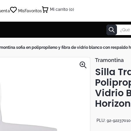
0
uenta
Mis
Favoritos
¿Qué estás
tramontina sofia en polipropileno y fibra de vidrio blanco con respaldo 
Tramontina
Silla T
Polipro
Vidrio 
Horizon
PLU:
92-92237010