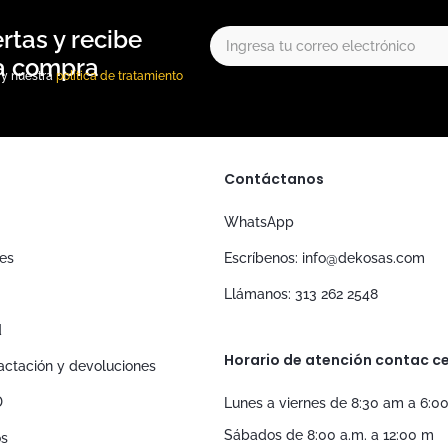
, y nuestra
política de tratamiento
Contáctanos
WhatsApp
nes
Escríbenos: info@dekosas.com
Llámanos: 313 262 2548
d
Horario de atención contac ce
tractación y devoluciones
D
Lunes a viernes de 8:30 am a 6:0
Sábados de 8:00 a.m. a 12:00 m
os