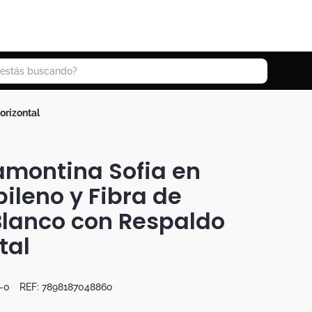
 buscando?
horizontal
ramontina Sofia en
pileno y Fibra de
Blanco con Respaldo
tal
-0
REF:
7898187048860