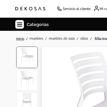
Servicio al cliente
Mi c
Categorías
muebles
muebles de sala
sillas
silla 
Cuadros
Decoracion
Cabecero
Tapete
Lamparas
Cuadro
Sillas
Duvet