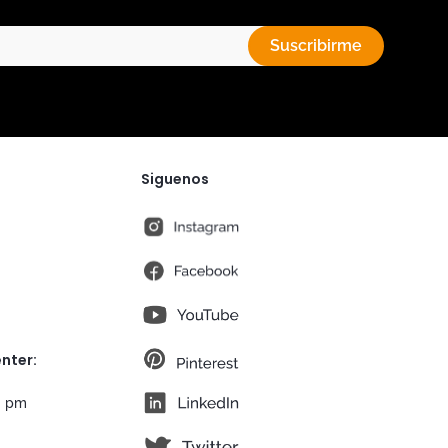
Suscribirme
Siguenos
instagram
fb
You Tube
pt
nter:
lk
0 pm
tw