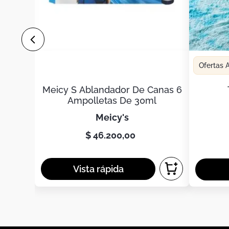
Ofertas
Meicy S Ablandador De Canas 6
Ampolletas De 30ml
meicy's
$
46
.
200
,
00