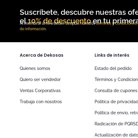
10% de descuento
Al inscribirte al newsletter, aceptas nuestros
términos y condiciones
de información
.
Acerca de Dekosas
Links de interés
Quienes somos
Estado del pedido
Quiero ser vendedor
Términos y Condicio
Ventas Corporativas
Consulta de cupones
Trabaja con nosotros
Politica de privacida
Política de envio, re
Radicación de PQRS
Actualización de dat