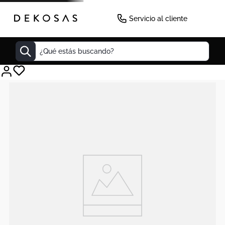
Servicio al cliente
¿Qué estás buscando?
Cuadros
Decoracion
Tapete
Cabecero
Lamparas
Cuadro
Sillas
Duvet