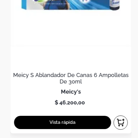
Meicy S Ablandador De Canas 6 Ampolletas
De 30ml
meicy's
$
46
.
200
,
00