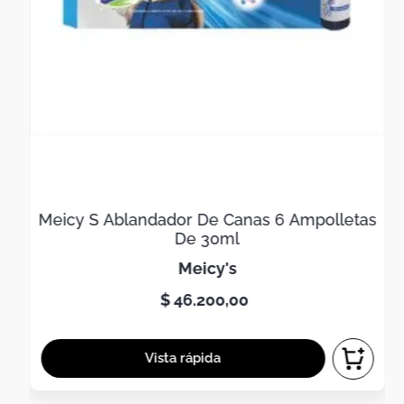
Meicy S Ablandador De Canas 6 Ampolletas
De 30ml
meicy's
$
46
.
200
,
00