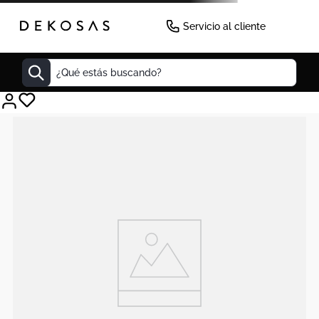
Servicio al cliente
¿Qué estás buscando?
Cuadros
Decoracion
Cabecero
Tapete
Lamparas
Cuadro
Sillas
Duvet