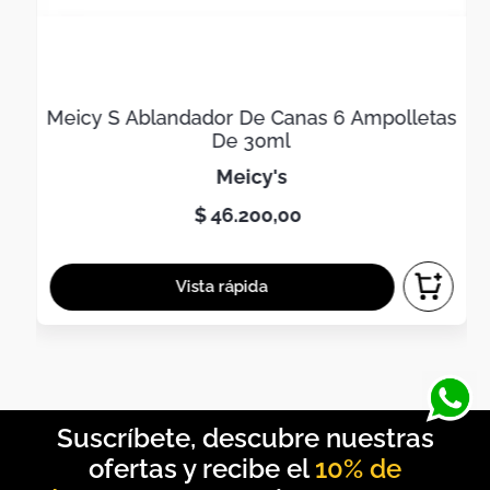
Meicy S Ablandador De Canas 6 Ampolletas
De 30ml
meicy's
$
46
.
200
,
00
10% de