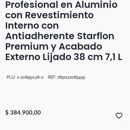
Profesional en Aluminio
Botas
con Revestimiento
Dko
Interno con
Antiadherente Starflon
Premium y Acabado
Externo Lijado 38 cm 7,1 L
PLU:
2-20895038-0
REF:
7891112089495
$
384
.
900
,
00