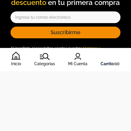
descuento
Suscribirme
Al inscribirte al newsletter, aceptas nuestros
términos y
condiciones
, y nuestra
política de tratamiento de información
.
Inicio
Categorias
Mi Cuenta
0
Acerca de Dekosas
Links de interés