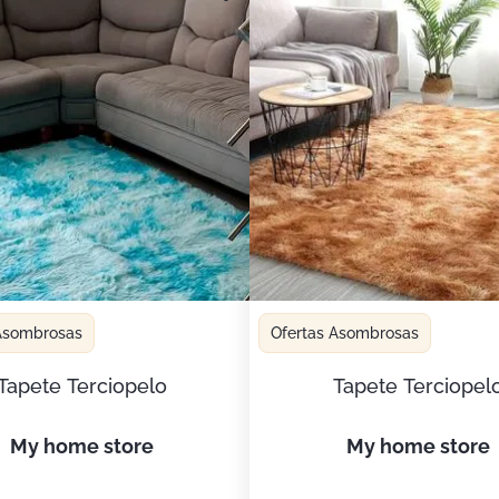
 Asombrosas
Ofertas Asombrosas
Tapete Terciopelo
Tapete Terciopel
my home store
my home store