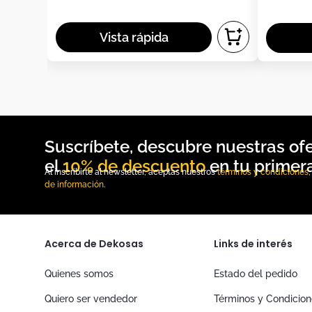
10% de descuento
Al inscribirte al newsletter, aceptas nuestros
términos y condiciones
de información
.
Acerca de Dekosas
Links de interés
Quienes somos
Estado del pedido
Quiero ser vendedor
Términos y Condicio