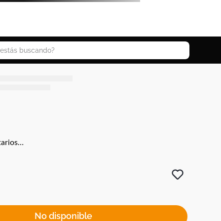
 buscando?
arios…
No disponible