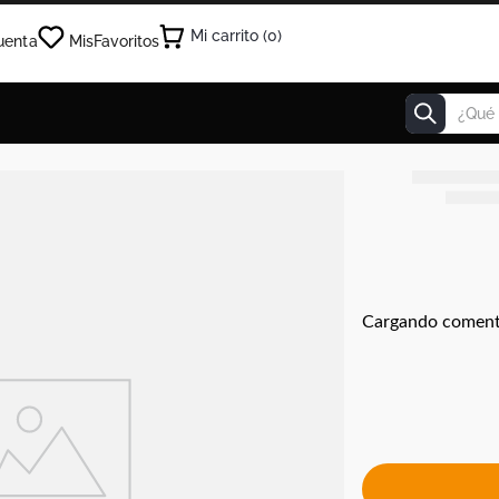
0
uenta
Mis
Favoritos
¿Qué estás
Cargando coment