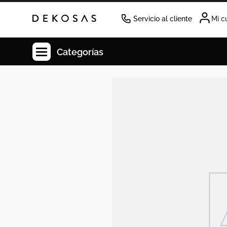
Servicio al cliente
Mi c
Categorías
Cuadros
Decoracion
Tapete
Cabecero
Lamparas
Cuadro
Sillas
Duvet